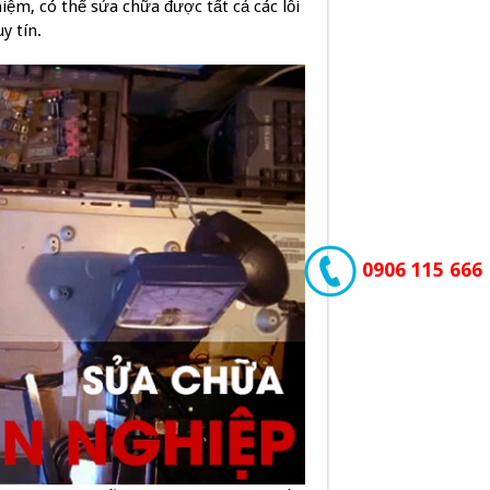
ệm, có thể sửa chữa được tất cả các lỗi
y tín.
0906 115 666