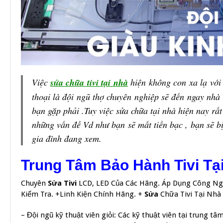
Việc
sửa chữa tivi tại nhà
hiện không con xa lạ với
thoại là đội ngũ thợ chuyên nghiệp sẽ đến ngay nhà
bạn gặp phải .Tuy việc sửa chữa tại nhà hiện nay rấ
những vấn đề Vd như bạn sẽ mất tiền bạc , bạn sẽ 
gia đình đang xem.
Trung Tâm Bảo Hành Tivi Tạ
Chuyên
Sửa Tivi
LCD, LED Của Các Hãng. Áp Dụng Công N
Kiểm Tra. +Linh Kiện Chính Hãng. +
Sửa
Chữa Tivi Tại Nhà
– Đội ngũ kỹ thuật viên giỏi: Các kỹ thuật viên tại trung t