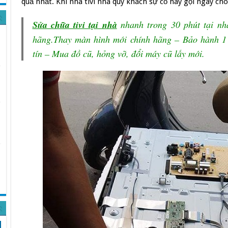
quả nhất. Khi nhà tivi nhà quý khách sự cố hãy gọi ngay cho
Sửa chữa tivi tại nhà
nhanh trong 30 phút tại nhà
hãng.Thay màn hình mới chính hãng – Bảo hành 1
tín – Mua đồ cũ, hỏng vỡ, đổi máy cũ lấy mới.