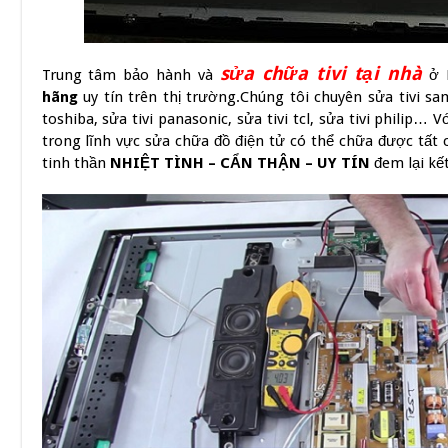
sửa chữa tivi tại nhà
Trung tâm bảo hành và
ở 
hãng
uy tín trên thị trường.Chúng tôi chuyên sửa tivi sams
toshiba, sửa tivi panasonic, sửa tivi tcl, sửa tivi philip… V
trong lĩnh vực sửa chữa đồ điện tử có thể chữa được tất cả
tinh thần
NHIỆT TÌNH – CẨN THẬN – UY TÍN
đem lại kết