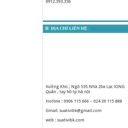
0912.393.336
ĐỊA CHỈ LIÊN HỆ
Xưởng Kho ; Ngõ 535 Nhà 20a Lạc lONG
Quân , tay hồ tp hà nội
Hotline : 0906 115 666 – 024 39 115 888
Gmail: suativibk@gmail.com
web : suativibk.com