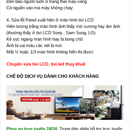
Đèn báo nguồn luôn ở trạng thái màu vàng
Có nguồn vào mà máy không chạy
4. Sửa lỗi Panel xuất hiện ở màn hình tivi LCD
Hiện tượng trắng màn hình ảnh thấy mờ xương hay âm ảnh
(thường thấy ở tivi LCD Sony , Sam Sung, LG)
Kẻ sọc ngang màn hình hay bị bong chữ
Ảnh bị sai màu các nét bị mờ.
Mất ½ hoặc 1/3 màn hình không hiển thị được
Chuyên sửa tivi LCD, tivi led thụy khuê
CHẾ ĐỘ DỊCH VỤ DÀNH CHO KHÁCH HÀNG
Phục vụ trực tuyến 24/24:
Trung tâm nhận hỗ trợ trực tuyến