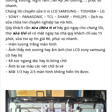
Dương Vương, Nghi Tàm ,Tân Âp ,An Dương…, phục vụ
nhanh.
Chúng tôi chuyên sửa ti vi LCD SAMSUNG – TOSHIBA – LG
– SONY – PANASONIC – TCL – SHARP – PHILIPS – Dịch vụ
sửa chữa tivi chuyên nghiệp tại Hà Nôi.
Qúy khách cần
sửa chữa ti vi
hãy gọi ngay cho chúng tôi,
thợ
sửa tivi
sẽ có mặt ngay tại nhà quý khách chỉ sau 15
phút, sửa tivi uy tín giá Rẻ, phục vụ nhanh.
– Hiện tượng trắng màn hình
– Ảnh thấy mờ xương hay âm ảnh (tivi LCD sony samsung
LG hay bị)
– Kẻ xọc ngang dọc hay bị bóng chữ
– Ảnh bị sai màu các nét chữ bị xé
– Mất 1/3 hay 2/3 màn hình không hiển thị được.