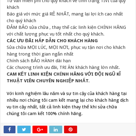
Tư vấn miễn phí cho quý khách về tình trạng TIVI của quý
khách
Báo giá với mức giá RẺ NHẤT, mang lại lợi ích cao nhất
cho quý khách
ĐẢM BẢO sửa chữa , thay thế các linh kiện CHÍNH HÃNG
với chất lượng phục vụ tốt nhất cho quý khách.
CÁC ƯU ĐÃI HẤP DẪN CHO KHÁCH HÀNG
Sửa chữa MỌI LÚC, MỌI NƠI, phục vụ tận nơi cho khách
hàng trong thời gian ngắn nhất
Chính sách BẢO HÀNH dài hạn
Các chương trình ưu đãi, TRI ÂN khách hàng lớn nhất.
CAM KẾT LINH KIỆN CHÍNH HÃNG VỚI ĐỘI NGŨ KĨ
THUẬT VIÊN CHUYÊN NGHIỆP NHẤT.
Với kinh nghiệm lâu năm và sự tin cậy của khách hàng tại
nhiều nơi chúng tôi cam kết mang lại cho khách hàng dịch
vụ tin cậy nhất, tất cả linh kiện thay thế khi sửa chữa
chúng tôi cam kết 100% chính hãng.