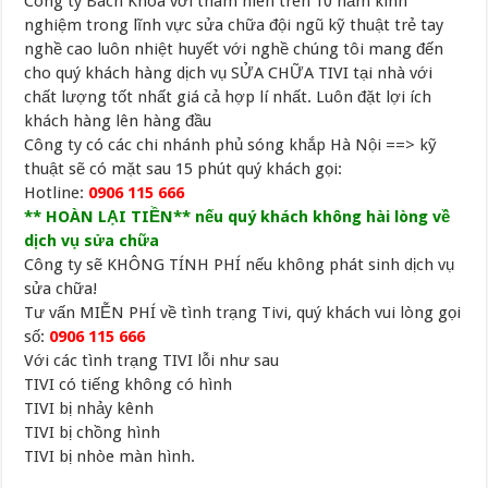
Công ty Bách Khoa với thâm niên trên 10 năm kinh
nghiệm trong lĩnh vực sửa chữa đội ngũ kỹ thuật trẻ tay
nghề cao luôn nhiệt huyết với nghề chúng tôi mang đến
cho quý khách hàng dịch vụ SỬA CHỮA TIVI tại nhà với
chất lượng tốt nhất giá cả hợp lí nhất. Luôn đặt lợi ích
khách hàng lên hàng đầu
Công ty có các chi nhánh phủ sóng khắp Hà Nội ==> kỹ
thuật sẽ có mặt sau 15 phút quý khách gọi:
Hotline:
0906 115 666
** HOÀN LẠI TIỀN** nếu quý khách không hài lòng về
dịch vụ sửa chữa
Công ty sẽ KHÔNG TÍNH PHÍ nếu không phát sinh dịch vụ
sửa chữa!
Tư vấn MIỄN PHÍ về tình trạng Tivi, quý khách vui lòng gọi
số:
0906 115 666
Với các tình trạng TIVI lỗi như sau
TIVI có tiếng không có hình
TIVI bị nhảy kênh
TIVI bị chồng hình
TIVI bị nhòe màn hình.