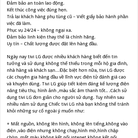
Đảm bảo an toàn lao động.
Kết thúc công việc đúng hẹn.
Trả lại khách hàng phụ tùng cũ – Viết giấy bảo hành phần
việc đã làm.
Phục vụ 24/24 – không ngại xa.
Đảm bảo linh kiện thay thế là chính hãng.
Uy tín – Chất lượng được đặt lên hàng đầu.
Ngày nay tivi LG được nhiều khách hàng biết đến tin
tưởng và sử dụng không thể thiếu trong mỗi hộ gia đình,
nhà hàng và khách sạn…Đặc biệt hơn nữa, tivi LG được
các chuyên gia hàng đầu về lĩnh vực điện tử đánh giá cao
và khuyên dùng. Tivi LG giúp tiết kiệm đáng kể lượng điện
năng tiêu thụ, hình ảnh ,màu sắc âm thanh tốt.. .Cách sử
dụng tivi LG đơn giản cho người sử dụng. Tuy nhiên sau
nhiều năm sử dụng Chiếc tivi LG nhà bạn không thể tránh
khỏi những sự cố ngoài ý muốn như:
+ Mất nguồn, không lên hình, không lên tiếng,không vào
điện ,vào điện nhưng không chạy,hình mờ,hình chập
chờn, mất màu,không kết nối intenet,không kết nối