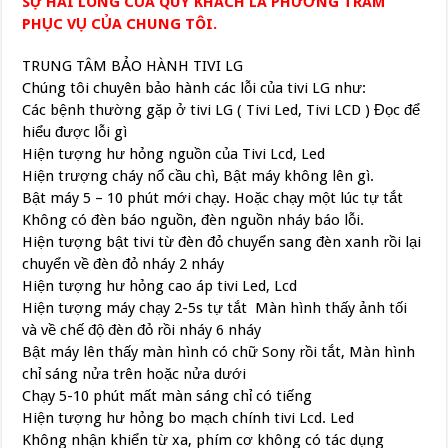
SỰ HÀI LÒNG CỦA QUÝ KHÁCH LÀ PHƯƠNG TRÂM
PHỤC VỤ CỦA CHUNG TÔI.
TRUNG TÂM BẢO HÀNH TIVI LG
Chúng tôi chuyên bảo hành các lỗi của tivi LG như:
Các bệnh thường gặp ở tivi LG ( Tivi Led, Tivi LCD ) Đọc để
hiểu được lỗi gì
Hiện tượng hư hỏng nguồn của Tivi Lcd, Led
Hiện trượng cháy nổ cầu chì, Bật máy không lên gì.
Bật máy 5 – 10 phút mới chạy. Hoặc chạy một lúc tự tắt
Không có đèn báo nguồn, đèn nguồn nháy báo lỗi.
Hiện tượng bật tivi từ đèn đỏ chuyển sang đèn xanh rồi lại
chuyển về đèn đỏ nháy 2 nháy
Hiện tượng hư hỏng cao áp tivi Led, Lcd
Hiện tượng máy chạy 2-5s tự tắt Màn hình thấy ảnh tối
và về chế độ đèn đỏ rồi nháy 6 nháy
Bật máy lên thấy màn hình có chữ Sony rồi tắt, Màn hình
chỉ sáng nửa trên hoặc nửa dưới
Chạy 5-10 phút mất màn sáng chỉ có tiếng
Hiện tượng hư hỏng bo mạch chính tivi Lcd. Led
Không nhận khiển từ xa, phím cơ không có tác dụng