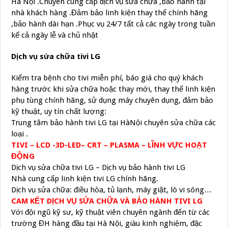
Hà Nội .Chuyên cung cấp dịch vụ sửa chữa ,bảo hành tại
nhà khách hàng .Đảm bảo linh kiện thay thế chính hãng
,bảo hành dài hạn .Phục vụ 24/7 tất cả các ngày trong tuần
kể cả ngày lễ và chủ nhật
Dịch vụ sửa chữa tivi LG
Kiểm tra bệnh cho tivi miễn phí, báo giá cho quý khách
hàng trước khi sửa chữa hoặc thay mới, thay thế linh kiện
phụ tùng chính hãng, sử dụng máy chuyên dụng, đảm bảo
kỹ thuật, uy tín chất lượng:
Trung tâm bảo hành tivi LG tại HàNội chuyên sửa chữa các
loại .
TIVI – LCD -3D-LED– CRT – PLASMA – LĨNH VỰC HOẠT
ĐỘNG
Dịch vụ sửa chữa tivi LG –
Dịch vụ bảo hành tivi LG
Nhà cung cấp linh kiện tivi LG chính hãng.
Dịch vụ sửa chữa: điều hòa, tủ lạnh, máy giặt, lò vi sóng…
CAM KẾT DỊCH VỤ SỬA CHỮA VÀ BẢO HÀNH TIVI LG
Với đội ngũ kỹ sư, kỹ thuật viên chuyên ngành đến từ các
trường ĐH hàng đầu tại Hà Nội, giàu kinh nghiệm, đặc