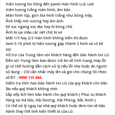
Hiện tượng hư hỏng đến panel màn hình Lcd, Led
Hiện tượng trắng màn hình, âm bản
Màn hình rộp, gợn lóa hình trắng như bóng mây.
Ảnh thấy mờ xương hay âm ảnh.
Kẻ xọc ngang xọc đọc hay bị bóng chữ
Ảnh bị sai mầu các nét chữ bị xé
Mất 1/3 hay 2/3 màn hình không hiển thị được
Xem 5-10 phút bị hiện tượng gập thành 2 hình và có kẻ
sọc
Hỗ trợ của Trung tâm với khách hàng đến bảo hành tivi LG
Đến với Trung tâm bạn được trả lời về tình trạng máy lỗi
gì có thể hướng dẫn cách xử lý nếu lỗi nhẹ hoặc do người
sử dụng – Chỉ cần nhấc máy lên và gọi cho chúng tôi theo
số ĐT :
0906 115 666.
Kiểm tra thời hạn bảo hành tivi LG của quý khách còn bảo
lâu nếu quý khách không nhớ.
Sắp xếp lịch hẹn bảo hành cho quý khách ( Phục vụ khách
hàng tại Hà Nội, Hải Dương, Hải Phòng, Bắc Ninh )
Có thể xử lý ngay tại nhà quý khách hoặc đem tivi về bảo
hành thay thế linh kiện thiết bị của LG