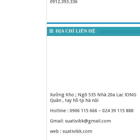
0912.393.336
ĐỊA CHỈ LIÊN HỆ
Xưởng Kho ; Ngõ 535 Nhà 20a Lạc lONG
Quân , tay hồ tp hà nội
Hotline : 0906 115 666 – 024 39 115 888
Gmail: suativibk@gmail.com
web : suativibk.com