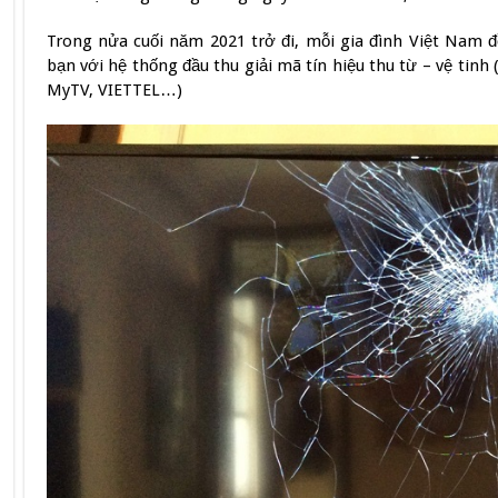
Trong nửa cuối năm 2021 trở đi, mỗi gia đình Việt Nam đ
bạn với hệ thống đầu thu giải mã tín hiệu thu từ – vệ tinh 
MyTV, VIETTEL…)