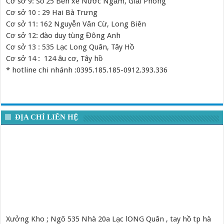
Cơ sở 9: Số 25 Bến xe Nước Ngầm, Giải Phóng
Cơ sở 10 : 29 Hai Bà Trưng
Cơ sở 11: 162 Nguyễn Văn Cừ, Long Biên
Cơ sở 12: đào duy tùng Đông Anh
Cơ sở 13 : 535 Lạc Long Quân, Tây Hồ
Cơ sở 14 : 124 âu cơ, Tây hồ
* hotline chi nhánh :0395.185.185-0912.393.336
ĐỊA CHỈ LIÊN HỆ
Xưởng Kho ; Ngõ 535 Nhà 20a Lạc lONG Quân , tay hồ tp hà