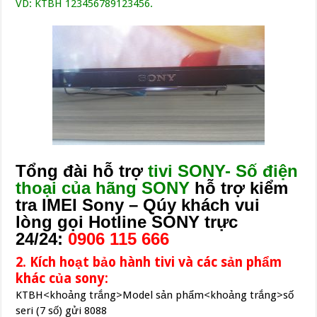
VD: KTBH 123456789123456.
Tổng đài hỗ trợ
tivi SONY- Số điện
thoại của hãng SONY
hỗ trợ kiểm
tra IMEI Sony –
Qúy khách vui
lòng gọi Hotline SONY trực
24/24:
0906 115 666
2. Kích hoạt bảo hành tivi và các sản phẩm
khác của sony:
KTBH<khoảng trắng>Model sản phẩm<khoảng trắng>số
seri (7 số) gửi 8088