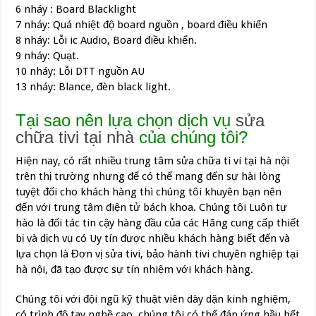
6 nháy : Board Blacklight
7 nháy: Quá nhiệt độ board nguồn , board điều khiển
8 nháy: Lỗi ic Audio, Board điều khiển.
9 nháy: Quạt.
10 nháy: Lỗi DTT nguồn AU
13 nháy: Blance, đèn black light.
Tại sao nên lựa chọn dịch vụ
sửa
chữa tivi tại nhà
của chúng tôi?
Hiện nay, có rất nhiều trung tâm sửa chữa ti vi tại hà nội
trên thị trường nhưng để có thể mang đến sự hài lòng
tuyệt đối cho khách hàng thì chúng tôi khuyên bạn nên
đến với trung tâm điện tử bách khoa. Chúng tôi Luôn tự
hào là đối tác tin cậy hàng đầu của các Hãng cung cấp thiết
bị và dịch vụ có Uy tín được nhiều khách hàng biết đến và
lựa chọn là Đơn vị sửa tivi, bảo hành tivi chuyên nghiệp tại
hà nội, đã tạo được sự tín nhiệm với khách hàng.
Chúng tôi với đội ngũ kỹ thuật viên dày dặn kinh nghiệm,
có trình độ tay nghề cao, chúng tôi có thể đáp ứng hầu hết