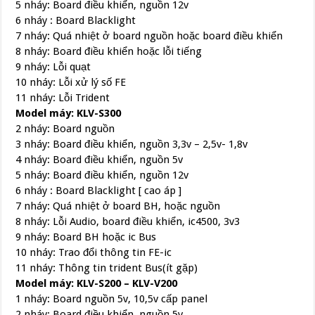
5 nháy: Board điều khiển, nguồn 12v
6 nháy : Board Blacklight
7 nháy: Quá nhiệt ở board nguồn hoặc board điều khiển
8 nháy: Board điều khiển hoặc lỗi tiếng
9 nháy: Lỗi quạt
10 nháy: Lỗi xử lý số FE
11 nháy: Lỗi Trident
Model máy: KLV-S300
2 nháy: Board nguồn
3 nháy: Board điều khiển, nguồn 3,3v – 2,5v- 1,8v
4 nháy: Board điều khiển, nguồn 5v
5 nháy: Board điều khiển, nguồn 12v
6 nháy : Board Blacklight [ cao áp ]
7 nháy: Quá nhiệt ở board BH, hoặc nguồn
8 nháy: Lỗi Audio, board điều khiển, ic4500, 3v3
9 nháy: Board BH hoặc ic Bus
10 nháy: Trao đổi thông tin FE-ic
11 nháy: Thông tin trident Bus(ít gặp)
Model máy: KLV-S200 – KLV-V200
1 nháy: Board nguồn 5v, 10,5v cấp panel
2 nháy: Board điều khiển, nguồn 5v