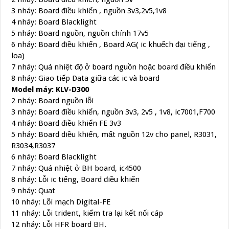
3 nháy: Board điều khiển , nguồn 3v3,2v5,1v8
4 nháy: Board Blacklight
5 nháy: Board nguồn, nguồn chính 17v5
6 nháy: Board điều khiển , Board AG( ic khuếch đại tiếng ,
loa)
7 nháy: Quá nhiệt độ ở board nguồn hoặc board điều khiển
8 nháy: Giao tiếp Data giữa các ic và board
Model máy: KLV-D300
2 nháy: Board nguồn lỗi
3 nháy: Board điều khiển, nguồn 3v3, 2v5 , 1v8, ic7001,F700
4 nháy: Board điều khiển FE 3v3
5 nháy: Board diều khiển, mất nguồn 12v cho panel, R3031,
R3034,R3037
6 nháy: Board Blacklight
7 nháy: Quá nhiệt ở BH board, ic4500
8 nháy: Lỗi ic tiếng, Board điều khiển
9 nháy: Quạt
10 nháy: Lỗi mạch Digital-FE
11 nháy: Lỗi trident, kiểm tra lại kết nối cáp
12 nháy: Lỗi HFR board BH.