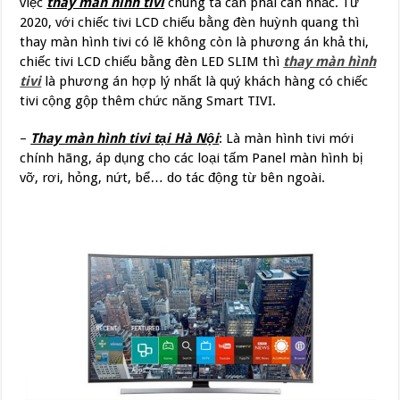
việc
thay màn hình tivi
chúng ta cần phải cân nhắc. Từ
2020, với chiếc tivi LCD chiếu bằng đèn huỳnh quang thì
thay màn hình tivi có lẽ không còn là phương án khả thi,
chiếc tivi LCD chiếu bằng đèn LED SLIM thì
thay màn hình
tivi
là phương án hợp lý nhất là quý khách hàng có chiếc
tivi cộng gộp thêm chức năng Smart TIVI.
–
Thay màn hình tivi tại Hà Nội
: Là màn hình tivi mới
chính hãng, áp dụng cho các loại tấm Panel màn hình bị
vỡ, rơi, hỏng, nứt, bể… do tác động từ bên ngoài.