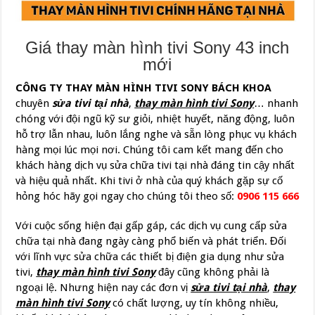
Giá thay màn hình tivi Sony 43 inch
mới
CÔNG TY THAY MÀN HÌNH TIVI SONY BÁCH KHOA
chuyên
sửa tivi tại nhà
,
thay màn hình tivi Sony
… nhanh
chóng với đội ngũ kỹ sư giỏi, nhiệt huyết, năng động, luôn
hỗ trợ lẫn nhau, luôn lắng nghe và sẵn lòng phục vụ khách
hàng mọi lúc mọi nơi. Chúng tôi cam kết mang đến cho
khách hàng dịch vụ sửa chữa tivi tại nhà đáng tin cậy nhất
và hiệu quả nhất. Khi tivi ở nhà của quý khách gặp sự cố
hỏng hóc hãy gọi ngay cho chúng tôi theo số:
0906 115 666
Với cuộc sống hiện đại gấp gáp, các dịch vụ cung cấp sửa
chữa tại nhà đang ngày càng phổ biến và phát triển. Đối
với lĩnh vực sửa chữa các thiết bị điện gia dụng như sửa
tivi,
thay màn hình tivi Sony
đây cũng không phải là
ngoại lệ. Nhưng hiện nay các đơn vị
sửa tivi tại nhà
,
thay
màn hình tivi Sony
có chất lượng, uy tín không nhiều,