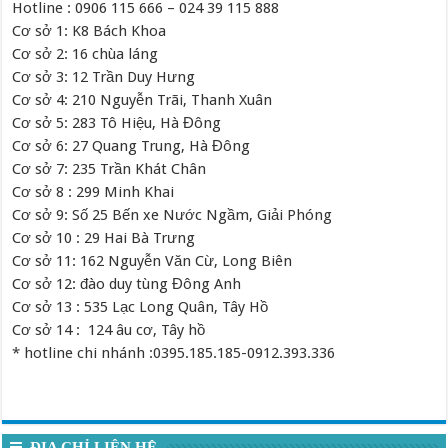
Hotline : 0906 115 666 – 024 39 115 888
Cơ sở 1: K8 Bách Khoa
Cơ sở 2: 16 chùa láng
Cơ sở 3: 12 Trần Duy Hưng
Cơ sở 4: 210 Nguyễn Trãi, Thanh Xuân
Cơ sở 5: 283 Tô Hiệu, Hà Đông
Cơ sở 6: 27 Quang Trung, Hà Đông
Cơ sở 7: 235 Trần Khát Chân
Cơ sở 8 : 299 Minh Khai
Cơ sở 9: Số 25 Bến xe Nước Ngầm, Giải Phóng
Cơ sở 10 : 29 Hai Bà Trưng
Cơ sở 11: 162 Nguyễn Văn Cừ, Long Biên
Cơ sở 12: đào duy tùng Đông Anh
Cơ sở 13 : 535 Lạc Long Quân, Tây Hồ
Cơ sở 14 : 124 âu cơ, Tây hồ
* hotline chi nhánh :0395.185.185-0912.393.336
ĐỊA CHỈ LIÊN HỆ