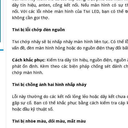
dây tín hiệu, anten, cổng kết nối. Nếu màn hình có sự th
nối.
Với các lỗi nhòe màn hình của Tivi LED, bạn có thể
t
không cần gọi thợ.
Tivi bị lỗi chớp đèn nguồn
Tivi chớp nháy sẽ bị nhấp nháy màn hình liên tục. Có thể lỗi 
vấn đề, đèn màn hình hỏng hoặc do nguồn điện thay đổi bấ
Cách khắc phục:
Kiểm tra dây tín hiệu, nguồn điện, nguồ
phát ổn định. Kèm theo các biện pháp chống sét đánh cho
chớp màn hình.
Tivi bị chồng ảnh hai hình nhấp nháy
Lỗi này thường do các kết nối lỏng lẻo hoặc dây kết chưa
gặp sự cố. Bạn có thể khắc phục bằng cách kiểm tra cáp k
hoặc đầu kỹ thuật số.
Tivi bị nhòe màu, đổi màu, mất màu