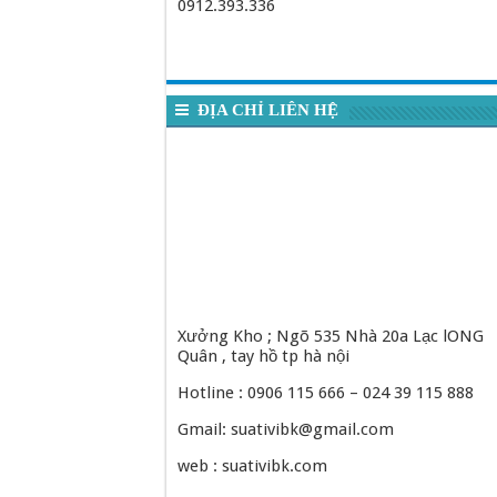
0912.393.336
ĐỊA CHỈ LIÊN HỆ
Xưởng Kho ; Ngõ 535 Nhà 20a Lạc lONG
Quân , tay hồ tp hà nội
Hotline : 0906 115 666 – 024 39 115 888
Gmail: suativibk@gmail.com
web : suativibk.com