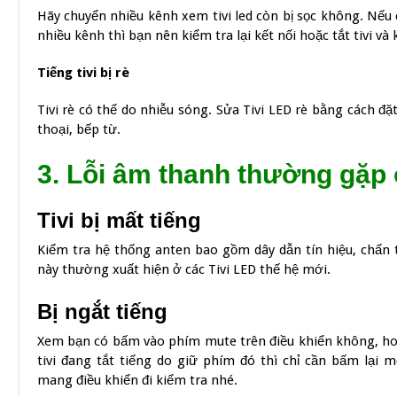
Hãy chuyển nhiều kênh xem tivi led còn bị sọc không. Nếu c
nhiều kênh thì bạn nên kiểm tra lại kết nối hoặc tắt tivi và 
Tiếng tivi bị rè
Tivi rè có thể do nhiễu sóng. Sửa Tivi LED rè bằng cách đặ
thoại, bếp từ.
3. Lỗi âm thanh thường gặp 
Tivi bị mất tiếng
Kiểm tra hệ thống anten bao gồm dây dẫn tín hiệu, chấn t
này thường xuất hiện ở các Tivi LED thế hệ mới.
Bị ngắt tiếng
Xem bạn có bấm vào phím mute trên điều khiển không, hoặ
tivi đang tắt tiếng do giữ phím đó thì chỉ cần bấm lại 
mang điều khiển đi kiểm tra nhé.