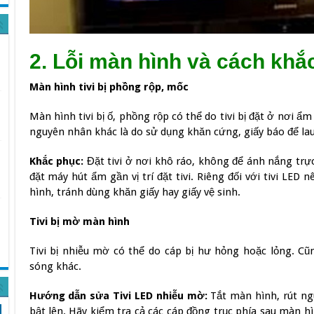
2. Lỗi màn hình và cách khắ
Màn hình tivi bị phồng rộp, mốc
Màn hình tivi bị ố, phồng rộp có thể do tivi bị đặt ở nơi ẩ
nguyên nhân khác là do sử dụng khăn cứng, giấy báo để lau
Khắc phục:
Đặt tivi ở nơi khô ráo, không để ánh nắng trực
đặt máy hút ẩm gần vị trí đặt tivi. Riêng đối với tivi LE
hình, tránh dùng khăn giấy hay giấy vệ sinh.
Tivi bị mờ màn hình
Tivi bị nhiễu mờ có thể do cáp bị hư hỏng hoặc lỏng. Cũ
sóng khác.
Hướng dẫn sửa Tivi LED nhiễu mờ:
Tắt màn hình, rút ngu
bật lên. Hãy kiểm tra cả các cáp đồng trục phía sau màn 