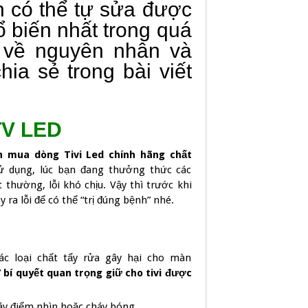
n có thể tự sửa được
ổ biến nhất trong quá
n về nguyên nhân và
a sẻ trong bài viết
 TV LED
n mua dòng Tivi Led chính hãng chất
sử dụng, lúc bạn đang thưởng thức các
 thường, lỗi khó chịu. Vậy thì trước khi
 ra lỗi để có thể “trị đúng bệnh” nhé.
ác loại chất tẩy rửa gây hại cho màn
7 bí quyết quan trọng giữ cho tivi được
áy điểm nhìn hoặc cháy bóng.