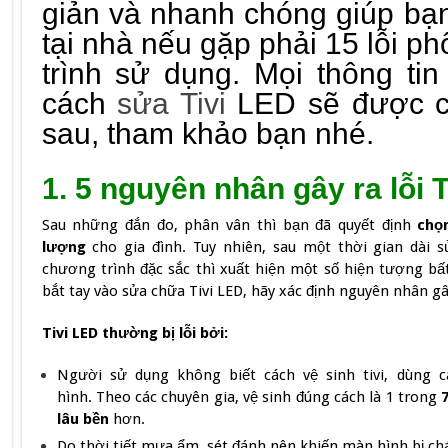
giản và nhanh chóng giúp bạ
tại nhà nếu gặp phải 15 lỗi ph
trình sử dụng. Mọi thông ti
cách
sửa Tivi
LED sẽ được chi
sau, tham khảo bạn nhé.
1. 5 nguyên nhân gây ra lỗi
Sau những đắn đo, phân vân thì bạn đã quyết định
chọ
lượng
cho gia đình. Tuy nhiên, sau một thời gian dài 
chương trình đặc sắc thì xuất hiện một số hiện tượng bất
bắt tay vào sửa chữa Tivi LED, hãy xác định nguyên nhân gây
Tivi LED thường bị lỗi bởi:
Người sử dụng không biết cách vệ sinh tivi, dùng c
hình. Theo các chuyên gia, vệ sinh đúng cách là 1 trong
lâu bền
hơn.
Do thời tiết mưa ẩm, sét đánh nên khiến màn hình bị ch