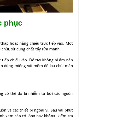
c phục
m thấp hoặc nắng chiếu trực tiếp vào. Một
 chùi, sử dụng chất tẩy rửa mạnh.
 tiếp chiếu vào. Để tivi không bị ẩm nên
D nên dùng miếng vải mềm để lau chùi màn
ng có thể do bị nhiễm từ bởi các nguồn
ồn và các thiết bị ngoại vi. Sau vài phút
hình xem cáp có lỏng hay không, kiểm tra