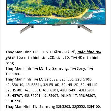
Thay Màn Hình Tivi CHÍNH HÃNG GIÁ RẺ,
màn hình tivi
giá sỉ
, Sửa màn hình tivi LCD, tivi LED, Tivi 4K màn hình
cong.
Thay Màn hình Tivi LG, Tivi Samsung, Tivi Sony, Tivi
Toshiba…
Thay Màn hình Tivi LG 32lb582, 32LF550, 32LF510D,
42LB561t0, 42LB551t, 32LF510D, 32LH512D, 32LH511D,
32LH570D, 42LF550T, 40LF630T, 43LH540T, 43LF590T,
43LH570T, 43UF690T, 49LF590T, 49LH511T, 55UF680T,
55UF770T.
Thay Màn Hình Tivi Samsung 32h5203, 32j5552, 32J4100,