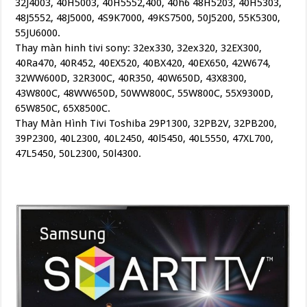
32J4003, 40H5003, 40H5552,400, 40h6 48H5203, 40H5303,
48J5552, 48J5000, 4S9K7000, 49KS7500, 50J5200, 55K5300,
55JU6000.
Thay màn hinh tivi sony: 32ex330, 32ex320, 32EX300,
40Ra470, 40R452, 40EX520, 40BX420, 40EX650, 42W674,
32WW600D, 32R300C, 40R350, 40W650D, 43X8300,
43W800C, 48WW650D, 50WW800C, 55W800C, 55X9300D,
65W850C, 65X8500C.
Thay Màn Hình Tivi Toshiba 29P1300, 32PB2V, 32PB200,
39P2300, 40L2300, 40L2450, 40l5450, 40L5550, 47XL700,
47L5450, 50L2300, 50l4300.