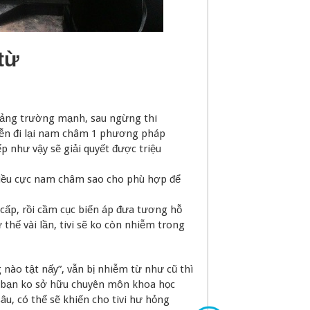
từ
oảng trường mạnh, sau ngừng thi
diễn đi lại nam châm 1 phương pháp
ếp như vậy sẽ giải quyết được triệu
chiều cực nam châm sao cho phù hợp để
cấp, rồi cầm cục biến áp đưa tương hỗ
thế vài lần, tivi sẽ ko còn nhiễm trong
 nào tật nấy”, vẫn bị nhiễm từ như cũ thì
. Vì bạn ko sở hữu chuyên môn khoa học
u, có thể sẽ khiến cho tivi hư hỏng