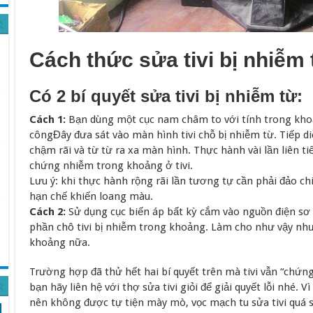
Cách thức sửa tivi bị nhiễm 
Có 2 bí quyết sửa tivi bị nhiễm từ:
Cách 1:
Bạn dùng một cục nam châm to với tính trong kh
côngĐây đưa sát vào màn hình tivi chỗ bị nhiễm từ. Tiếp 
chậm rãi và từ từ ra xa màn hình. Thực hành vài lần liên ti
chứng nhiễm trong khoảng ở tivi.
Lưu ý: khi thực hành rộng rãi lần tương tự cần phải đảo 
hạn chế khiến loang màu.
Cách 2:
Sử dụng cục biến áp bất kỳ cắm vào nguồn điện sơ 
phần chô tivi bị nhiễm trong khoảng. Làm cho như vậy như 
khoảng nữa.
Trường hợp đã thử hết hai bí quyết trên mà tivi vẫn “chứng
bạn hãy liên hệ với thợ sửa tivi giỏi để giải quyết lỗi nhé
nên không được tự tiện mày mò, vọc mạch tu sửa tivi quá sâ