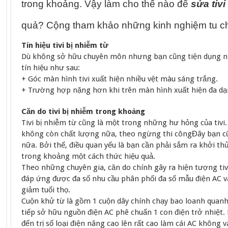
trong khoảng. Vậy làm cho thế nào để
sửa tivi
quả? Cộng tham khảo những kinh nghiệm tu ch
Tín hiệu tivi bị nhiễm từ
Dù không sở hữu chuyên môn nhưng bạn cũng tiện dụng nhâ
tín hiệu như sau:
+ Góc màn hình tivi xuất hiện nhiều vệt màu sáng trắng.
+ Trường hợp nặng hơn khi trên màn hình xuất hiện đa d
Căn do tivi bị nhiễm trong khoảng
Tivi bị nhiễm từ cũng là một trong những hư hỏng của tivi. L
không còn chất lượng nữa, theo ngừng thi côngĐây bạn c
nữa. Bởi thế, điều quan yếu là bạn cần phải sắm ra khởi thủ
trong khoảng một cách thức hiệu quả.
Theo những chuyên gia, căn do chính gây ra hiện tượng tiv
đáp ứng được đa số nhu cầu phân phối đa số mẫu điện AC v
giảm tuổi thọ.
Cuộn khử từ là gồm 1 cuộn dây chính chạy bao loanh quanh
tiếp sở hữu nguồn điện AC phê chuẩn 1 con điện trở nhiệt. 
đến trị số loại điện nâng cao lên rất cao làm cái AC không