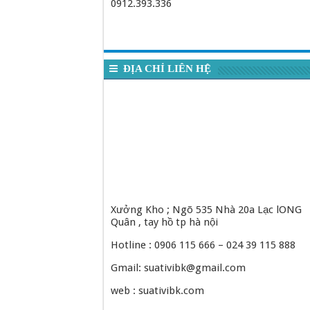
0912.393.336
ĐỊA CHỈ LIÊN HỆ
Xưởng Kho ; Ngõ 535 Nhà 20a Lạc lONG
Quân , tay hồ tp hà nội
Hotline : 0906 115 666 – 024 39 115 888
Gmail: suativibk@gmail.com
web : suativibk.com