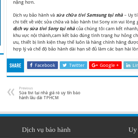
nặng hơn.
Dịch vụ bảo hành và
sửa chữa tivi
Samsung tại nhà
– Uy tí
chi tiết về việc sửa chữa và bảo hành tivi Sony xin vui lòn
d
ị
ch vụ sửa tivi Sony tại nhà
của chúng tôi cam kết nhanh, 
khu vực nội thành,cam kết báo đúng tình trạng hư hỏng c
ưu, thiết bị linh kiện thay thế luôn là hàng chính hãng đư
hợp lý và chế độ bảo hành dài hạn sẽ đủ làm các bạn hài lò
Facebook
Twitter
Google +
Li
Share
Previous
Sửa tivi tại nhà giá rẻ uy tín bảo
hành lâu dài TPHCM
Dịch vụ bảo hành
Uy 