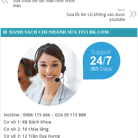
Sửa chữa tivi sọc màn hình nhòe
màu
Next
Sửa lỗi tivi LG không vào được
youtube
DANH SÁCH CHI NHÁNH SỬA TIVI BK.COM
Hotline : 0906 115 666 – 024 39 115 888
Cơ sở 1: K8 Bách Khoa
Cơ sở 2: 16 chùa láng
Cơ sở 3: 12 Trần Duy Hưng