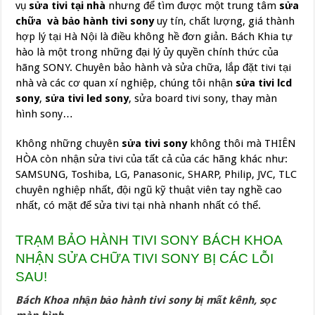
vụ
sửa tivi tại nhà
nhưng để tìm được một trung tâm
sửa
chữa và bảo hành tivi sony
uy tín, chất lượng, giá thành
hợp lý tại Hà Nội là điều không hề đơn giản. Bách Khia tự
hào là một trong những đại lý ủy quyền chính thức của
hãng SONY. Chuyên bảo hành và sửa chữa, lắp đặt tivi tại
nhà và các cơ quan xí nghiệp, chúng tôi nhận
sửa tivi lcd
sony
,
sửa tivi led sony
, sửa board tivi sony, thay màn
hình sony…
Không những chuyên
sửa tivi sony
không thôi mà THIÊN
HÒA còn nhận sửa tivi của tất cả của các hãng khác như:
SAMSUNG, Toshiba, LG, Panasonic, SHARP, Philip, JVC, TLC
chuyên nghiệp nhất, đội ngũ kỹ thuật viên tay nghề cao
nhất, có mặt để sửa tivi tại nhà nhanh nhất có thể.
TRẠM BẢO HÀNH TIVI SONY BÁCH KHOA
NHẬN SỬA CHỮA TIVI SONY BỊ CÁC LỖI
SAU!
Bách Khoa nhận bảo hành tivi sony bị mất kênh, sọc