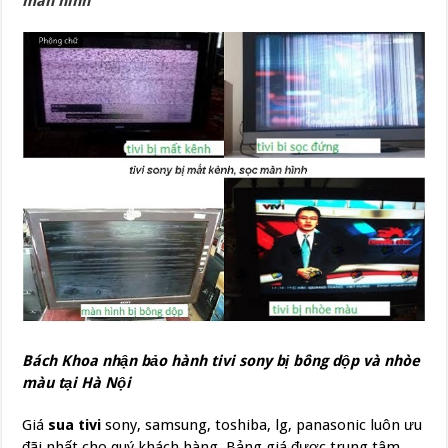
màn hình
Bách Khoa nhận bảo hành tivi sony bị bông dộp và nhòe
màu tại Hà Nội
Giá
sua tivi
sony, samsung, toshiba, lg, panasonic luôn ưu
đãi nhất cho quý khách hàng, Bảng giá được trung tâm