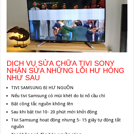
DỊCH VỤ SỬA CHỮA TIVI SONY
NHẬN SỬA NHỮNG LỖI HƯ HỎNG
NHƯ SAU
TIVI SAMSUNG BỊ HƯ NGUỒN
Nếu tivi Samsung có mùi khét do bị nổ cầu chì
Bật công tắc nguồn không lên
Sau khi bật tivi 10- 20 phút mới khởi động
Tivi Samsung hoạt động nhưng 5- 15 giây tự động tắt
nguồn