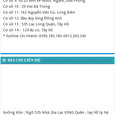
Cơ sở 9: Số 25 Bến xe Nước Ngầm, Giải Phóng
Cơ sở 10 : 29 Hai Bà Trưng
Cơ sở 11: 162 Nguyễn Văn Cừ, Long Biên
Cơ sở 12: đào duy tùng Đông Anh
Cơ sở 13 : 535 Lạc Long Quân, Tây Hồ
Cơ sở 14 : 124 âu cơ, Tây hồ
* hotline chi nhánh :0395.185.185-0912.393.336
ĐỊA CHỈ LIÊN HỆ
Xưởng Kho ; Ngõ 535 Nhà 20a Lạc lONG Quân , tay hồ tp hà