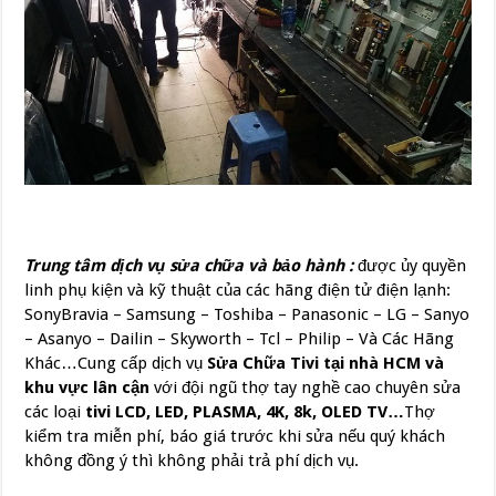
Trung tâm dịch vụ sửa chữa và bảo hành :
được ủy quyền
linh phụ kiện và kỹ thuật của các hãng điện tử điện lạnh:
SonyBravia – Samsung – Toshiba – Panasonic – LG – Sanyo
– Asanyo – Dailin – Skyworth – Tcl – Philip – Và Các Hãng
Khác…Cung cấp dịch vụ
Sửa Chữa Tivi tại nhà HCM và
khu vực lân cận
với đội ngũ thợ tay nghề cao chuyên sửa
các loại
tivi
LCD, LED, PLASMA, 4K, 8k, OLED TV…
Thợ
kiểm tra miễn phí, báo giá trước khi sửa nếu quý khách
không đồng ý thì không phải trả phí dịch vụ.