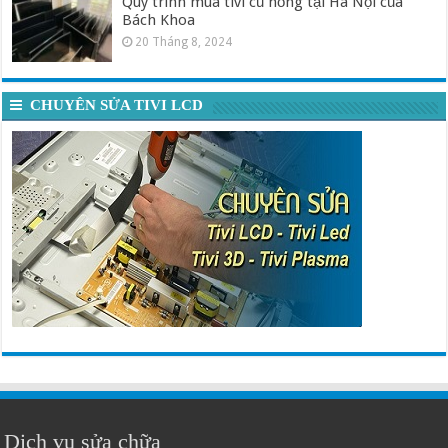
Quy trình mua tivi cũ hỏng tại Hà Nội của
Bách Khoa
20 Tháng 8, 2024
CHUYÊN SỬA TIVI LCD
Dịch vụ sửa chữa