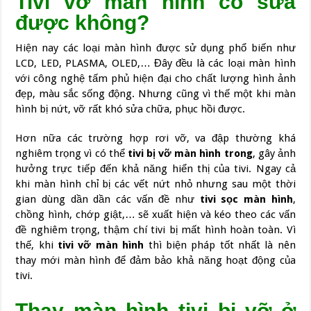
Tivi vỡ màn hình có sửa
được không?
Hiện nay các loại màn hình được sử dụng phổ biến như
LCD, LED, PLASMA, OLED,… Đây đều là các loại màn hình
với công nghệ tấm phủ hiện đại cho chất lượng hình ảnh
đẹp, màu sắc sống động. Nhưng cũng vì thế một khi màn
hình bị nứt, vỡ rất khó sửa chữa, phục hồi được.
Hơn nữa các trường hợp rơi vỡ, va đập thường khá
nghiêm trọng vì có thể
tivi bị vỡ màn hình trong
, gây ảnh
hưởng trực tiếp đến khả năng hiển thị của tivi. Ngay cả
khi màn hình chỉ bị các vết nứt nhỏ nhưng sau một thời
gian dùng dần dần các vấn đề như
tivi sọc màn hình
,
chồng hình, chớp giật,… sẽ xuất hiện và kéo theo các vấn
đề nghiêm trọng, thậm chí tivi bị mất hình hoàn toàn. Vì
thế, khi
tivi vỡ màn hình
thì biện pháp tốt nhất là nên
thay mới màn hình để đảm bảo khả năng hoạt động của
tivi.
Thay màn hình tivi bị vỡ ở