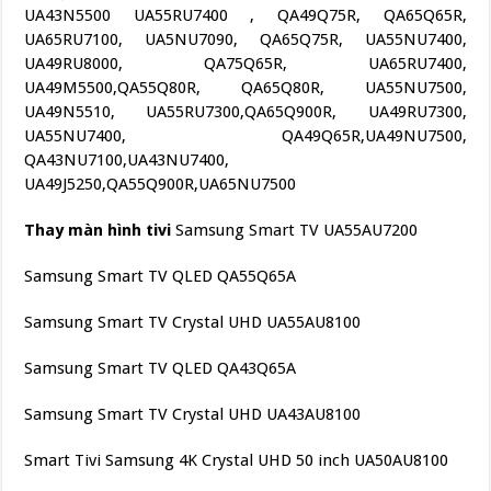
UA43N5500 UA55RU7400 , QA49Q75R, QA65Q65R,
UA65RU7100, UA5NU7090, QA65Q75R, UA55NU7400,
UA49RU8000, QA75Q65R, UA65RU7400,
UA49M5500,QA55Q80R, QA65Q80R, UA55NU7500,
UA49N5510, UA55RU7300,QA65Q900R, UA49RU7300,
UA55NU7400, QA49Q65R,UA49NU7500,
QA43NU7100,UA43NU7400,
UA49J5250,QA55Q900R,UA65NU7500
Thay màn hình tivi
Samsung Smart TV UA55AU7200
Samsung Smart TV QLED QA55Q65A
Samsung Smart TV Crystal UHD UA55AU8100
Samsung Smart TV QLED QA43Q65A
Samsung Smart TV Crystal UHD UA43AU8100
Smart Tivi Samsung 4K Crystal UHD 50 inch UA50AU8100