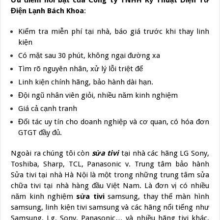
Ưu điểm nổi bật của Công ty TNHH Kỹ Thuật Điện Tử
Điện Lạnh Bách Khoa
:
Kiểm tra miễn phí tại nhà, báo giá trước khi thay linh
kiện
Có mặt sau 30 phút, không ngại đường xa
Tìm rõ nguyên nhân, xử lý lỗi triệt để
Linh kiện chính hãng, bảo hành dài hạn.
Đội ngũ nhân viên giỏi, nhiều năm kinh nghiệm
Giá cả cạnh tranh
Đối tác uy tín cho doanh nghiệp và cơ quan, có hóa đơn
GTGT đầy đủ.
Ngoài ra chúng tôi còn
sửa tivi
tại nhà các hãng LG Sony,
Toshiba, Sharp, TCL, Panasonic v. Trung tâm bảo hành
Sửa tivi tại nhà Hà Nội là một trong những trung tâm sửa
chữa tivi tại nhà hàng đầu Việt Nam. Là đơn vị có nhiều
năm kinh nghiệm
sửa tivi
samsung, thay thế màn hình
samsung, linh kiện tivi samsung và các hãng nổi tiếng như
Samsung, Lg, Sony, Panasonic… và nhiều hãng tivi khác.