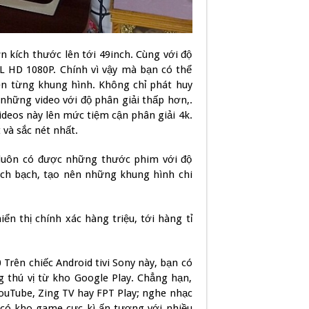
n kích thước lên tới 49inch. Cùng với độ
LL HD 1080P. Chính vì vậy mà bạn có thể
rên từng khung hình. Không chỉ phát huy
 những video với độ phân giải thấp hơn,.
deos này lên mức tiệm cận phân giải 4k.
và sắc nét nhất.
n luôn có được những thước phim với độ
ch bạch, tạo nên những khung hình chi
n thị chính xác hàng triệu, tới hàng tỉ
Trên chiếc Android tivi Sony này, bạn có
 thú vị từ kho Google Play. Chẳng hạn,
ouTube, Zing TV hay FPT Play; nghe nhạc
 có kho game cực kì ấn tượng với nhiều