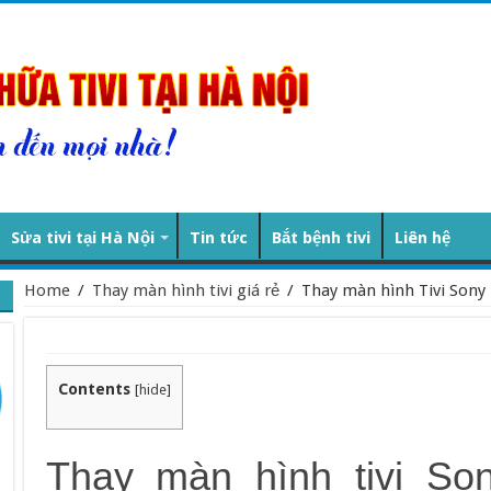
Sửa tivi tại Hà Nội
Tin tức
Bắt bệnh tivi
Liên hệ
Home
/
Thay màn hình tivi giá rẻ
/
Thay màn hình Tivi Sony
Contents
[
hide
]
Thay màn hình tivi So