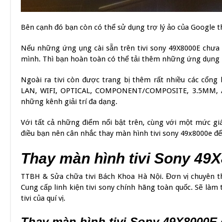
Bên cạnh đó bạn còn có thể sử dụng trợ lý ảo của Google
Nếu những ứng ụng cài sẵn trên tivi sony 49X8000E chưa 
mình. Thì bạn hoàn toàn có thể tải thêm những ứng dụng 
Ngoài ra tivi còn được trang bị thêm rất nhiều các cổn
LAN, WIFI, OPTICAL, COMPONENT/COMPOSITE, 3.5MM, A
những kênh giải trí đa dạng.
Với tất cả những điểm nổi bật trên, cùng với một mức giá
điều bạn nên cân nhắc thay màn hình tivi sony 49x8000e để 
Thay màn hình tivi Sony 49
TTBH & Sửa chữa tivi Bách Khoa Hà Nội. Đơn vị chuyên th
Cung cấp linh kiện tivi sony chính hãng toàn quốc. Sẽ làm
tivi của quí vị.
Thay màn hình tivi Sony 49X8000E