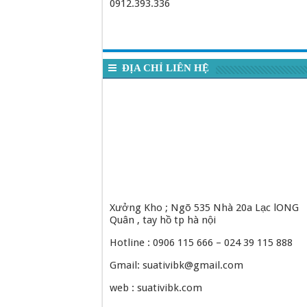
0912.393.336
ĐỊA CHỈ LIÊN HỆ
Xưởng Kho ; Ngõ 535 Nhà 20a Lạc lONG
Quân , tay hồ tp hà nội
Hotline : 0906 115 666 – 024 39 115 888
Gmail: suativibk@gmail.com
web : suativibk.com