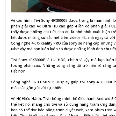
Về cấu hình: Tivi Sony 49X8000E được trang bị màn hình lớ
phân giải cao 4k Ultra HD cao gấp 4 lần độ phân giải FU
thấy được những chi tiết cho dù là nhỏ nhất xuất hiện t
hết được những sự sắc nét trên videos 4k, mà ngay cả với
Công nghệ 4K X-Reality PRO của sony sẽ nâng cấp những vi
Nhờ vậy mà bạn luôn luôn có được những hình ảnh chi tiết 
Tivi Sony 49X8000E là tivi HDR, chính vì vậy mà bạn luô
tương phản cao. Những vùng sáng tối trở nên rõ ràng tá
tiết hơn.
Công nghệ TRILUMINOS Display giúp tivi sony 49X8000E hiể
màu sắc gần gũi với tự nhiên.
Về Hệ Điều Hành: Tivi thông minh hệ điều hành Android 8.0 
thể kết nối mạng cho tivi và sử dụng hàng trăm ứng dụng
bạn có thể đọc báo bằng trình duyệt web; xem phim trên Y
trên Zing Mp3 hay Google Play Music… Đặc biệt, tivi này