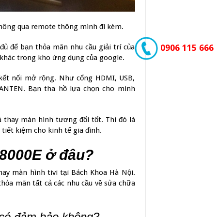
 thông qua remote thông mình đi kèm.
đủ để bạn thỏa mãn nhu cầu giải trí của
0906 115 666
khác trong kho ứng dụng của google.
g kết nối mở rộng. Như cổng HDMI, USB,
NTEN. Bạn tha hồ lựa chọn cho mình
 thay màn hình tương đối tốt. Thì đó là
tiết kiệm cho kinh tế gia đình.
X8000E ở đâu?
ay màn hình tivi tại Bách Khoa Hà Nội.
 thỏa mãn tất cả các nhu cầu về sửa chữa
có đảm bảo không?