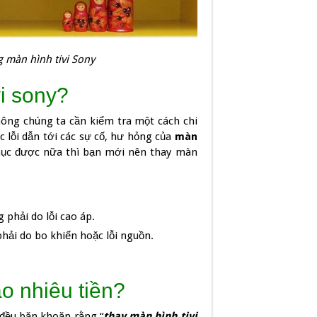
g màn hình tivi Sony
i sony?
hông chúng ta cần kiểm tra một cách chi
ác lỗi dẫn tới các sự cố, hư hỏng của
màn
phục được nữa thì bạn mới nên thay màn
phải do lỗi cao áp.
ải do bo khiển hoặc lỗi nguồn.
ao nhiêu tiền?
đều băn khoăn rằng “
thay màn hình tivi