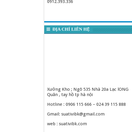
0912.393.336
ĐỊA CHỈ LIÊN HỆ
Xưởng Kho ; Ngõ 535 Nhà 20a Lạc lONG
Quân , tay hồ tp hà nội
Hotline : 0906 115 666 – 024 39 115 888
Gmail: suativibk@gmail.com
web : suativibk.com