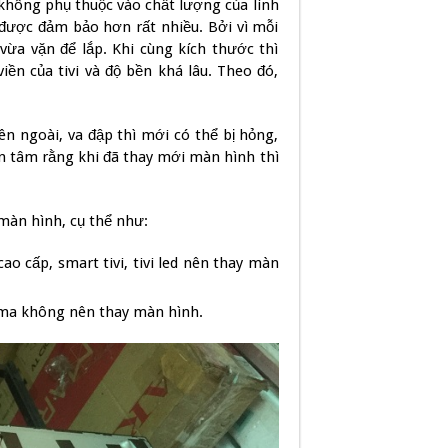
 không phụ thuộc vào chất lượng của linh
 được đảm bảo hơn rất nhiều. Bởi vì mỗi
 vừa vặn để lắp. Khi cùng kích thước thì
ền của tivi và độ bền khá lâu. Theo đó,
ên ngoài, va đập thì mới có thể bị hỏng,
ên tâm rằng khi đã thay mới màn hình thì
màn hình, cụ thể như:
cao cấp, smart tivi, tivi led nên thay màn
sma không nên thay màn hình.