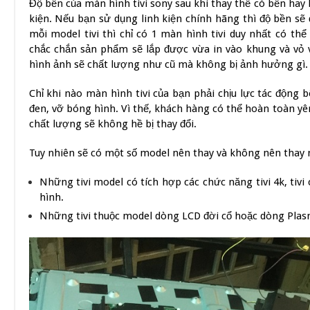
Độ bền của màn hình tivi sony sau khi thay thế có bền hay
kiện. Nếu bạn sử dụng linh kiện chính hãng thì độ bền sẽ
mỗi model tivi thì chỉ có 1 màn hình tivi duy nhất có thể
chắc chắn sản phẩm sẽ lắp được vừa in vào khung và vỏ vi
hình ảnh sẽ chất lượng như cũ mà không bị ảnh hưởng gì.
Chỉ khi nào màn hình tivi của bạn phải chịu lực tác động b
đen, vỡ bóng hình. Vì thế, khách hàng có thể hoàn toàn y
chất lượng sẽ không hề bị thay đổi.
Tuy nhiên sẽ có một số model nên thay và không nên thay 
Những tivi model có tích hợp các chức năng tivi 4k, tivi 
hình.
Những tivi thuộc model dòng LCD đời cổ hoặc dòng Pla