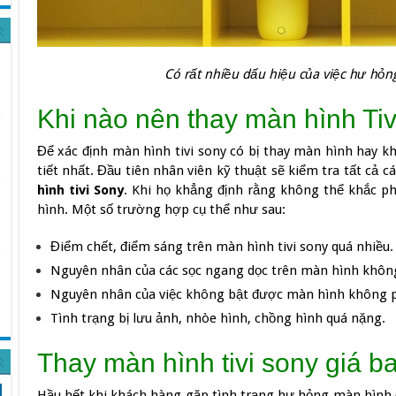
Có rất nhiều dấu hiệu của việc hư hỏn
Khi nào nên thay màn hình Tiv
Để xác định màn hình tivi sony có bị thay màn hình hay k
tiết nhất. Đầu tiên nhân viên kỹ thuật sẽ kiểm tra tất cả c
hình tivi Sony
. Khi họ khẳng định rằng không thể khắc 
hình. Một số trường hợp cụ thể như sau:
Điểm chết, điểm sáng trên màn hình tivi sony quá nhiều.
Nguyên nhân của các sọc ngang dọc trên màn hình không 
Nguyên nhân của việc không bật được màn hình không ph
Tình trạng bị lưu ảnh, nhòe hình, chồng hình quá nặng.
Thay màn hình tivi sony giá b
Hầu hết khi khách hàng gặp tình trạng hư hỏng màn hình 