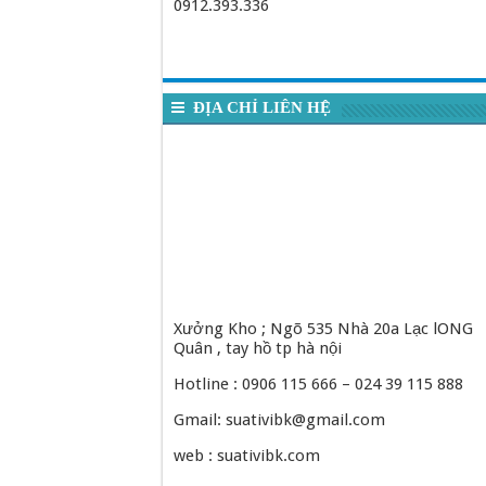
0912.393.336
ĐỊA CHỈ LIÊN HỆ
Xưởng Kho ; Ngõ 535 Nhà 20a Lạc lONG
Quân , tay hồ tp hà nội
Hotline : 0906 115 666 – 024 39 115 888
Gmail: suativibk@gmail.com
web : suativibk.com