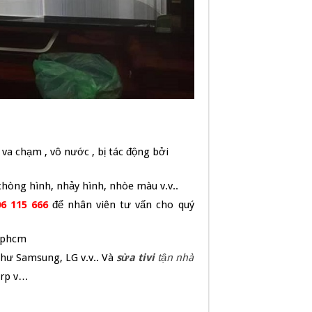
 va chạm , vô nước , bị tác động bởi
chòng hình, nhảy hình, nhòe màu v.v..
6 115 666
để nhân viên tư vấn cho quý
 tphcm
hư Samsung, LG v.v.. Và
sửa tivi
tận nhà
arp v…