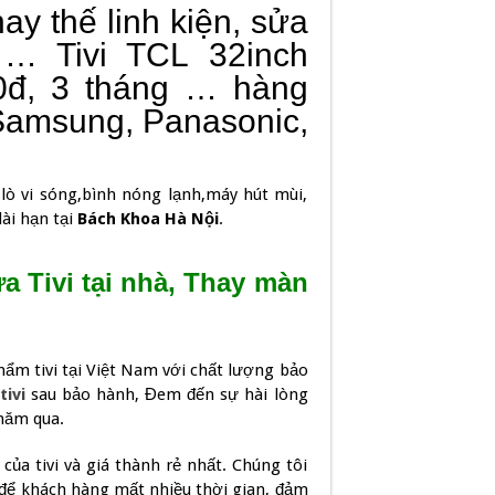
thay thế linh kiện, sửa
… Tivi TCL 32inch
0đ, 3 tháng … hàng
Samsung, Panasonic,
lò vi sóng,bình nóng lạnh,máy hút mùi,
dài hạn tại
Bách Khoa Hà Nội
.
a Tivi tại nhà, Thay màn
hẩm tivi tại Việt Nam với chất lượng bảo
tivi
sau bảo hành, Đem đến sự hài lòng
năm qua.
của tivi và giá thành rẻ nhất. Chúng tôi
g để khách hàng mất nhiều thời gian, đảm