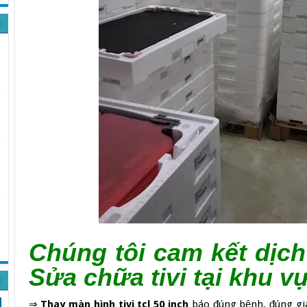
Chúng tôi cam kết dịc
Sửa chữa tivi tại khu v
⇒
Thay màn hình tivi tcl 50 inch
báo đúng bệnh, đúng giá