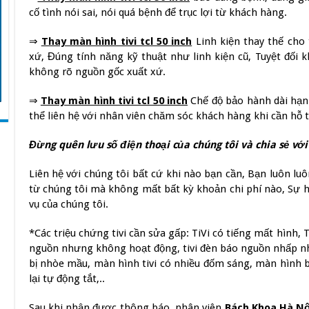
cố tình nói sai, nói quá bệnh để trục lợi từ khách hàng.
⇒
Thay màn hình tivi tcl 50 inch
Linh kiện thay thế cho
xứ, Đúng tính năng kỹ thuật như linh kiện cũ, Tuyệt đối 
không rõ nguồn gốc xuất xứ.
⇒
Thay màn hình tivi tcl 50 inch
Chế độ bảo hành dài hạn.
thể liên hệ với nhân viên chăm sóc khách hàng khi cần hỗ t
Đừng quên lưu số điện thoại của chúng tôi và chia sẻ với
Liên hệ với chúng tôi bất cứ khi nào bạn cần, Bạn luôn l
từ chúng tôi mà không mất bất kỳ khoản chi phí nào, Sự 
vụ của chúng tôi.
*Các triệu chứng tivi cần sửa gấp: TiVi có tiếng mất hình, 
nguồn nhưng không hoạt động, tivi đèn báo nguồn nhấp nhá
bị nhòe mầu, màn hình tivi có nhiều đốm sáng, màn hình bị t
lại tự động tắt,..
Sau khi nhận được thông báo, nhân viên
Bách Khoa Hà Nộ