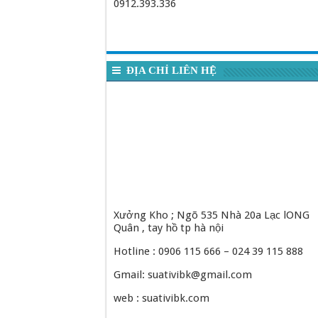
0912.393.336
ĐỊA CHỈ LIÊN HỆ
Xưởng Kho ; Ngõ 535 Nhà 20a Lạc lONG
Quân , tay hồ tp hà nội
Hotline : 0906 115 666 – 024 39 115 888
Gmail: suativibk@gmail.com
web : suativibk.com