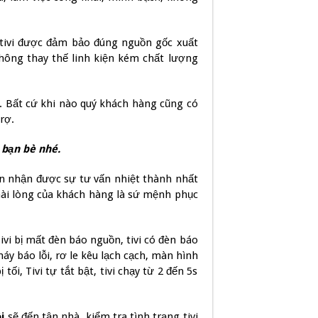
 tivi được đảm bảo đúng nguồn gốc xuất
không thay thế linh kiện kém chất lượng
 Bất cứ khi nào quý khách hàng cũng có
rợ.
 bạn bè nhé.
uôn nhận được sự tư vấn nhiệt thành nhất
hài lòng của khách hàng là sứ mệnh phục
Tivi bị mất đèn báo nguồn, tivi có đèn báo
y báo lỗi, rơ le kêu lạch cạch, màn hình
ối, Tivi tự tắt bật, tivi chạy từ 2 đến 5s
i
sẽ đến tận nhà, kiểm tra tình trạng tivi