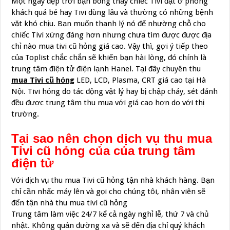
Một ngày đẹp trời bạn bỗng thấy chiếc Tivi đặt ở phòng
khách quá bé hay Tivi dùng lâu và thường có những bệnh
vặt khó chịu. Bạn muốn thanh lý nó để nhường chỗ cho
chiếc Tivi xứng đáng hơn nhưng chưa tìm được được địa
chỉ nào mua tivi cũ hỏng giá cao. Vậy thì, gợi ý tiếp theo
của Toplist chắc chắn sẽ khiến bạn hài lòng, đó chính là
trung tâm điện tử điện lạnh Hanel. Tại đây chuyên thu
mua Tivi cũ hỏng
LED, LCD, Plasma, CRT giá cao tại Hà
Nội. Tivi hỏng do tác động vật lý hay bị chập cháy, sét đánh
đều được trung tâm thu mua với giá cao hơn do với thị
trường.
Tại sao nên chọn dịch vụ thu mua
Tivi cũ hỏng của của trung tâm
điện tử
Với dịch vụ thu mua Tivi cũ hỏng tận nhà khách hàng. Bạn
chỉ cần nhấc máy lên và gọi cho chúng tôi, nhân viên sẽ
đến tận nhà thu mua tivi cũ hỏng
Trung tâm làm việc 24/7 kể cả ngày nghỉ lễ, thứ 7 và chủ
nhật. Không quản đường xa và sẽ đến địa chỉ quý khách