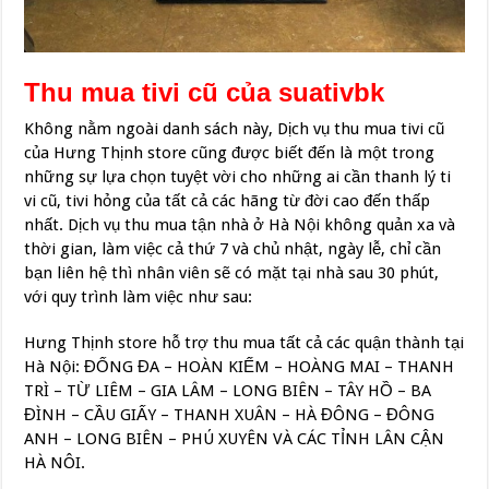
Thu mua tivi cũ của suativbk
Không nằm ngoài danh sách này, Dịch vụ thu mua tivi cũ
của Hưng Thịnh store cũng được biết đến là một trong
những sự lựa chọn tuyệt vời cho những ai cần thanh lý ti
vi cũ, tivi hỏng của tất cả các hãng từ đời cao đến thấp
nhất. Dịch vụ thu mua tận nhà ở Hà Nội không quản xa và
thời gian, làm việc cả thứ 7 và chủ nhật, ngày lễ, chỉ cần
bạn liên hệ thì nhân viên sẽ có mặt tại nhà sau 30 phút,
với quy trình làm việc như sau:
Hưng Thịnh store hỗ trợ thu mua tất cả các quận thành tại
Hà Nội: ĐỐNG ĐA – HOÀN KIẾM – HOÀNG MAI – THANH
TRÌ – TỪ LIÊM – GIA LÂM – LONG BIÊN – TÂY HỒ – BA
ĐÌNH – CẦU GIẤY – THANH XUÂN – HÀ ĐÔNG – ĐÔNG
ANH – LONG BIÊN – PHÚ XUYÊN VÀ CÁC TỈNH LÂN CẬN
HÀ NÔI.