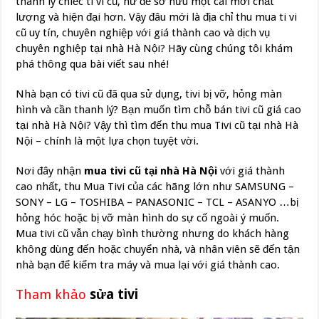
thanh lý chiếc ti vi cũ, hư để sở hữu một cái mới chất
lượng và hiện đại hơn. Vậy đâu mới là địa chỉ thu mua ti vi
cũ uy tín, chuyên nghiệp với giá thành cao và dịch vụ
chuyên nghiệp tại nhà Hà Nội? Hãy cùng chúng tôi khám
phá thông qua bài viết sau nhé!
Nhà bạn có tivi cũ đã qua sử dụng, tivi bị vỡ, hỏng màn
hình và cần thanh lý? Bạn muốn tìm chỗ bán tivi cũ giá cao
tại nhà Hà Nội? Vậy thì tìm đến thu mua Tivi cũ tại nhà Hà
Nội – chính là một lựa chọn tuyệt vời.
Nơi đây nhận
mua tivi cũ tại nhà Hà Nội
với giá thành
cao nhất, thu Mua Tivi của các hãng lớn như SAMSUNG –
SONY – LG – TOSHIBA – PANASONIC – TCL – ASANYO …bị
hỏng hóc hoặc bị vỡ màn hình do sự cố ngoài ý muốn.
Mua tivi cũ vẫn chạy bình thường nhưng do khách hàng
không dùng đến hoặc chuyển nhà, và nhân viên sẽ đến tận
nhà bạn để kiểm tra máy và mua lại với giá thành cao.
Tham khảo
sửa tivi