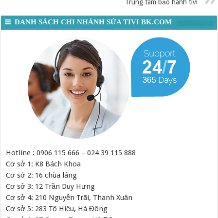
Trung tâm bảo hành tivi
DANH SÁCH CHI NHÁNH SỬA TIVI BK.COM
Hotline : 0906 115 666 – 024 39 115 888
Cơ sở 1: K8 Bách Khoa
Cơ sở 2: 16 chùa láng
Cơ sở 3: 12 Trần Duy Hưng
Cơ sở 4: 210 Nguyễn Trãi, Thanh Xuân
Cơ sở 5: 283 Tô Hiệu, Hà Đông