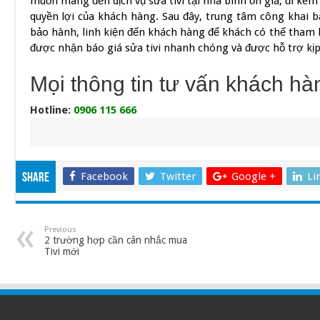
muốn mang đến dịch vụ sửa tivi tại nhà bình ổn giá, đi kè
quyền lợi của khách hàng. Sau đây, trung tâm công khai bả
bảo hành, linh kiện đến khách hàng để khách có thể tha
được nhận báo giá sửa tivi nhanh chóng và được hỗ trợ kịp
Mọi thông tin tư vấn khách hàn
Hotline:
0906 115 666
Facebook
Twitter
Google +
Li
Share
Previous
2 trường hợp cần cân nhắc mua
Tivi mới