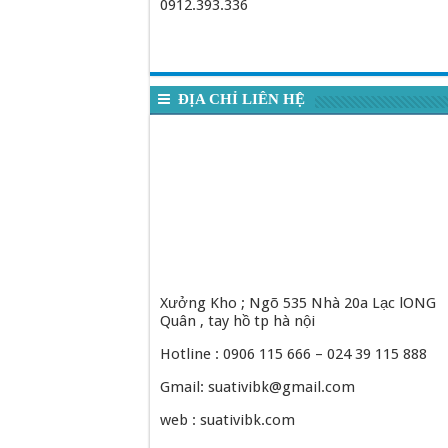
0912.393.336
ĐỊA CHỈ LIÊN HỆ
Xưởng Kho ; Ngõ 535 Nhà 20a Lạc lONG
Quân , tay hồ tp hà nội
Hotline : 0906 115 666 – 024 39 115 888
Gmail: suativibk@gmail.com
web : suativibk.com