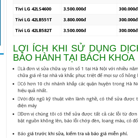
Tivi LG 42LS4600
3.500.000đ
300.000đ
Tivi LG 42LB551T
3.800.000đ
300.000đ
Tivi LG 42LB582T
3.500.000đ
300.000đ
LỢI ÍCH KHI SỬ DỤNG DỊ
BẢO HÀNH TẠI BÁCH KHOA
Là đơn vị sửa chữa uy tín số 1 tại Hà Nội với nhiều nă
chữa giá rẻ tại nhà và khắc phục triệt để mọi sự cố hỏng 
Có hơn 10 chi nhánh khắp các quận huyện trong Hà N
hiệu quả nhất.
Với đội ngũ kỹ thuật viên lành nghề, có thể sửa được tấ
điện máy
Đơn vị chúng tôi có thể sửa được tất cả các lỗi từ đơ
bật nguồn không lên, báo lỗi chớp đèn, loang màu, có 
Báo g
iá trước khi sửa, kiểm tra và báo giá miễn phí.