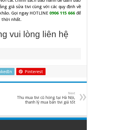
m với các chính sách bảo hành để đảm bảo
ng giá sửa tivi cùng với các quy định về
m khảo. Gọi ngay HOTLINE
0906 115 666
để
 thời nhất.
g vui lòng liên hệ
nkedIn
Pinterest
Next
Thu mua tivi cũ hỏng tại Hà Nội,
thanh lý mua bán tivi giá tốt