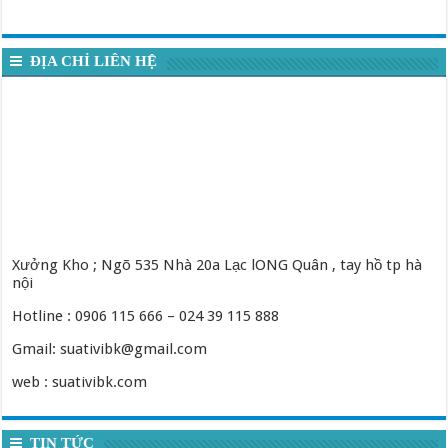
ĐỊA CHỈ LIÊN HỆ
Xưởng Kho ; Ngõ 535 Nhà 20a Lạc lONG Quân , tay hồ tp hà
nội
Hotline : 0906 115 666 – 024 39 115 888
Gmail: suativibk@gmail.com
web : suativibk.com
TIN TỨC