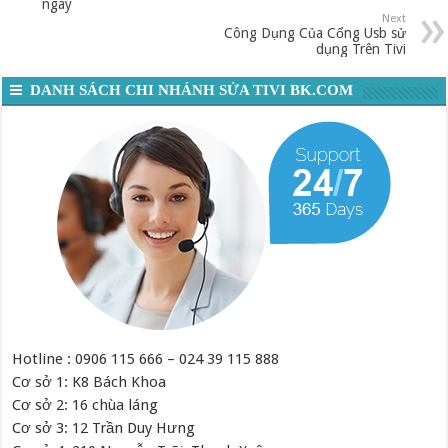
ngay
Next
Công Dụng Của Cổng Usb sử
dụng Trên Tivi
DANH SÁCH CHI NHÁNH SỬA TIVI BK.COM
Hotline : 0906 115 666 – 024 39 115 888
Cơ sở 1: K8 Bách Khoa
Cơ sở 2: 16 chùa láng
Cơ sở 3: 12 Trần Duy Hưng