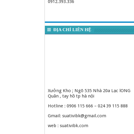
0912.393.336
ĐỊA CHỈ LIÊN HỆ
Xưởng Kho ; Ngõ 535 Nhà 20a Lạc lONG
Quân , tay hồ tp hà nội
Hotline : 0906 115 666 – 024 39 115 888
Gmail: suativibk@gmail.com
web : suativibk.com