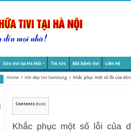
Sửa tivi tại Hà Nội
Tin tức
Bắt bệnh tivi
Liên hệ
Home
/
Hỏi đáp tivi SamSung
/
Khắc phục một số lỗi của dòn
Contents
[
hide
]
Khắc phục một số lỗi của d