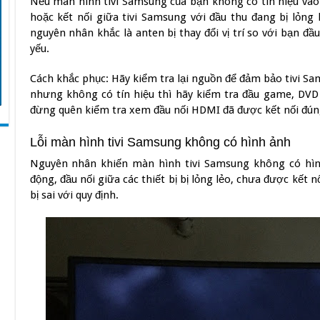
Nếu màn hình tivi Samsung của bạn không có tín hiệu vào 
hoặc kết nối giữa tivi Samsung với đầu thu đang bị lỏng
nguyên nhân khắc là anten bị thay đổi vị trí so với bạn đầu
yếu.
Cách khắc phục: Hãy kiểm tra lại nguồn để đảm bảo tivi Sa
nhưng không có tín hiệu thì hãy kiểm tra đầu game, DVD đ
đừng quên kiểm tra xem đầu nối HDMI đã được kết nối đún
Lỗi màn hình tivi Samsung không có hình ảnh
Nguyên nhân khiến màn hình tivi Samsung không có hình
động, đầu nối giữa các thiết bị bị lỏng lẻo, chưa được kết n
bị sai với quy định.