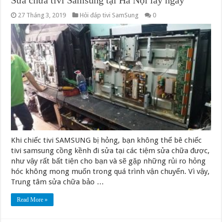
Sửa chữa tivi Samsung tại Hà Nội lấy ngay
27 Tháng 3, 2019
Hỏi đáp tivi SamSung
0
Khi chiếc tivi SAMSUNG bị hỏng, bạn không thể bê chiếc
tivi samsung cồng kềnh đi sửa tại các tiệm sửa chữa được,
như vậy rất bất tiện cho bạn và sẽ gặp những rủi ro hỏng
hóc không mong muốn trong quá trình vận chuyển. Vì vậy,
Trung tâm sửa chữa bảo …
Read More »