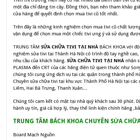
Trên thị trường hiện nay có rất nhiều địa điểm bán tivi cũ 
một địa chỉ đáng tin cậy. Đồng thời, bạn nên tham khảo giá
cửa hàng để quyết định chọn mua tivi cũ tốt nhất.
Trên đây là những kinh nghiệm chọn mua tivi cũ chất lượn
vận dụng để chọn mua một chiếc tivi ưng ý và sử dụng được 
TRUNG TÂM
SỬA CHỮA TIVI TẠI NHÀ
BÁCH KHOA với đội 
nghiệm sửa tivi tại Thành Hà Nội có trình độ tay nghề cao,
nhu cầu của khách hàng.
SỬA CHỮA TIVI TẠI NHÀ
nhận sử
PLASMA đến CRT của các hãng điện tử quen thuộc như Son
chúng tôi cung ứng dịch vụ tại các quận trong thành phố H
Chuyên sửa chữa tivi tại khu vực Thành Phố Hà Nội tại các
Liêm, Hai Bà Trưng, Thanh Xuân…
Chúng tôi cam kết có mặt tại nhà quý khách sau 30 phút. D
hành uy tín, giá cả hợp lý, thay thế linh kiện chính hãng ,
TRUNG TÂM BÁCH KHOA CHUYÊN SỬA CHỮA 
Board Mạch Nguồn