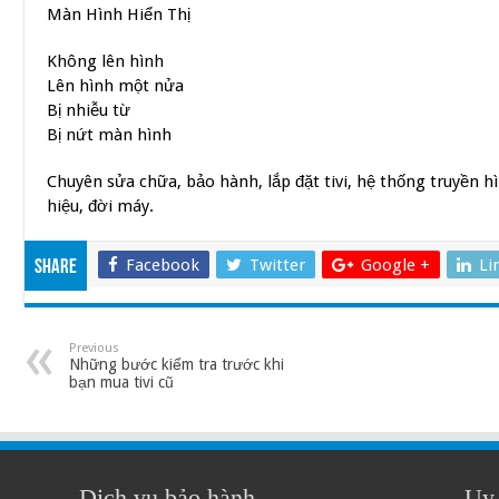
Màn Hình Hiển Thị
Không lên hình
Lên hình một nửa
Bị nhiễu từ
Bị nứt màn hình
Chuyên sửa chữa, bảo hành, lắp đặt tivi, hệ thống truyền hì
hiệu, đời máy.
Facebook
Twitter
Google +
Li
Share
Previous
Những bước kiểm tra trước khi
bạn mua tivi cũ
Dịch vụ bảo hành
Uy 