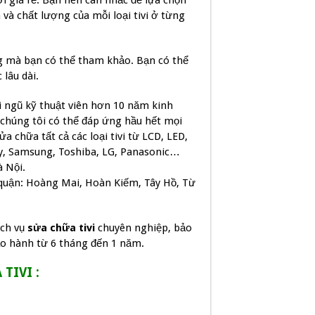
với giá rẻ. Bạn nên cân nhắc để lựa chọn
 và chất lượng của mỗi loại tivi ở từng
g mà bạn có thể tham khảo. Bạn có thể
lâu dài.
ngũ kỹ thuật viên hơn 10 năm kinh
 chúng tôi có thể đáp ứng hầu hết mọi
a chữa tất cả các loại tivi từ LCD, LED,
y, Samsung, Toshiba, LG, Panasonic…
à Nội.
 quận: Hoàng Mai, Hoàn Kiếm, Tây Hồ, Từ
ịch vụ
sửa chữa tivi
chuyên nghiệp, bảo
bảo hành từ 6 tháng đến 1 năm.
TIVI :