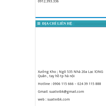
0912.393.336
ĐỊA CHỈ LIÊN HỆ
Xưởng Kho ; Ngõ 535 Nhà 20a Lạc lONG
Quân , tay hồ tp hà nội
Hotline : 0906 115 666 – 024 39 115 888
Gmail: suativibk@gmail.com
web : suativibk.com