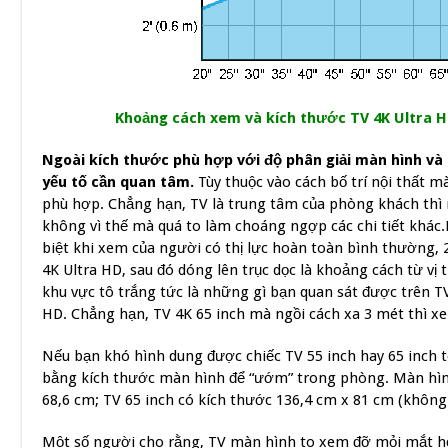
Khoảng cách xem và kích thước TV 4K Ultra H
Ngoài kích thước phù hợp với độ phân giải màn hình và
yếu tố cần quan tâm.
Tùy thuộc vào cách bố trí nội thất 
phù hợp. Chẳng hạn, TV là trung tâm của phòng khách thì 
không vì thế mà quá to làm choáng ngợp các chi tiết khác.
biệt khi xem của người có thị lực hoàn toàn bình thường, 
4K Ultra HD, sau đó dóng lên trục dọc là khoảng cách từ vị
khu vực tô trắng tức là những gì bạn quan sát được trên TV
HD. Chẳng hạn, TV 4K 65 inch mà ngồi cách xa 3 mét thì x
Nếu bạn khó hình dung được chiếc TV 55 inch hay 65 inch t
bằng kích thước màn hình để “ướm” trong phòng. Màn hình 
68,6 cm; TV 65 inch có kích thước 136,4 cm x 81 cm (không
Một số người cho rằng, TV màn hình to xem đỡ mỏi mắt hơ