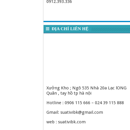
0912.393.336
ĐỊA CHỈ LIÊN HỆ
Xưởng Kho ; Ngõ 535 Nhà 20a Lạc lONG
Quân , tay hồ tp hà nội
Hotline : 0906 115 666 – 024 39 115 888
Gmail: suativibk@gmail.com
web : suativibk.com