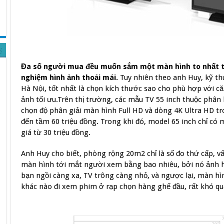
Đa số người mua đều muốn sắm một màn hình to nhất tro
nghiệm hình ảnh thoải mái.
Tuy nhiên theo anh Huy, kỹ th
Hà Nội, tốt nhất là chọn kích thước sao cho phù hợp với 
ảnh tối ưu.Trên thị trường, các mẫu TV 55 inch thuộc phân
chọn độ phân giải màn hình Full HD và dòng 4K Ultra HD tr
đến tầm 60 triệu đồng. Trong khi đó, model 65 inch chỉ có m
giá từ 30 triệu đồng.
Anh Huy cho biết, phòng rộng 20m2 chỉ là số đo thứ cấp, v
màn hình tới mắt người xem bằng bao nhiêu, bởi nó ảnh h
bạn ngồi càng xa, TV trông càng nhỏ, và ngược lại, màn h
khác nào đi xem phim ở rạp chọn hàng ghế đầu, rất khó qua