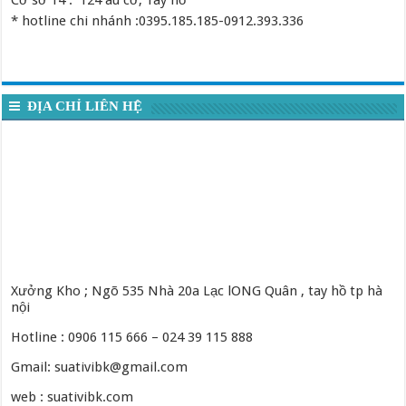
Cơ sở 14 : 124 âu cơ, Tây hồ
* hotline chi nhánh :0395.185.185-0912.393.336
ĐỊA CHỈ LIÊN HỆ
Xưởng Kho ; Ngõ 535 Nhà 20a Lạc lONG Quân , tay hồ tp hà
nội
Hotline : 0906 115 666 – 024 39 115 888
Gmail: suativibk@gmail.com
web : suativibk.com