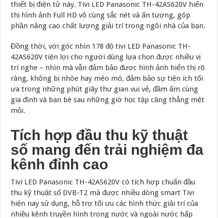
thiết bị điện tử này. Tivi LED Panasonic TH-42AS620V hiển
thị hình ảnh Full HD vô cùng sắc nét và ấn tượng, góp
phần nâng cao chất lượng giải trí trong ngôi nhà của bạn.
Đồng thời, với góc nhìn 178 độ tivi LED Panasonic TH-
42AS620V tiện lợi cho người dùng lựa chọn được nhiều vị
trí nghe – nhìn mà vẫn đảm bảo được hình ảnh hiển thị rõ
ràng, không bị nhòe hay méo mó, đảm bảo sự tiện ích tối
ưa trong những phút giây thư gian vui vẻ, đầm ấm cùng
gia đình và bạn bè sau những giờ học tập căng thẳng mệt
mỏi.
Tích hợp đầu thu kỹ thuật
số mang đến trải nghiệm đa
kênh đỉnh cao
Tivi LED Panasonic TH-42AS620V có tích hợp chuẩn đầu
thu kỹ thuật số DVB-T2 mà được nhiều dòng smart Tivi
hiện nay sử dụng, hỗ trợ tối ưu các hình thức giải trí của
nhiều kênh truyền hình trong nước và ngoài nước hấp