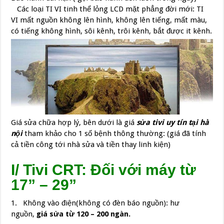
Các loại TI VI tinh thể lỏng LCD mặt phẳng đời mới: TI
VI mất nguồn không lên hình, không lên tiếng, mất màu,
có tiếng không hình, sôi kênh, trôi kênh, bắt được it kênh.
Giá sửa chữa hợp lý, bên dưới là giá
sửa tivi uy tín tại hà
nội
tham khảo cho 1 số bệnh thông thường: (giá đã tính
cả tiền công tới nhà sửa và tiền thay linh kiện)
I/ Tivi CRT: Đối với máy từ
17” – 29”
1. Không vào điện(không có đèn báo nguồn): hư
nguồn,
giá sửa từ 120 – 200 ngàn.