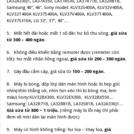
LA32A330J1, LA37A350, LA37A530, LA37R71B, LA32R81B,
Samsung 40”, 46”. Sony model: KLV32S400A, KLV32V400A,
KLV32T400A KLV37S400A, KLV37V400A, KLV37T400A,
KLV37S310A, LG 32”, 37”, 40”…
5. Mất hết đài hoặc mất 1 số đài: hư bộ thu sóng,
giá sửa
từ 300 – 400 ngàn.
6. Không điều khiển bằng remoter được (remeter còn
tốt): hư mắt nhận hồng ngoại,
giá sửa từ 200 – 300 ngàn.
7. Gãy đầu cắm cáp, giá sửa từ
150 – 200 ngàn.
8. Máy bị bong, dộp lớp dán màn hình hoặc bị hẹp góc
nhìn(nhìn thẳng ok, nhìn hơi xéo thì bị bóng ma, lem
màu) Sony:KLV32BX300, KLV32EX300, KLV32BX550…
Samsung: LA32R71B, LA32R81B, LA32S81B, LA32A330J1…
Giá sửa từ 800 ~ 1 triệu.
(riêng máy bị lỗi này thì phải
đem về mới dán lại màn hình được)
9. Máy có hình không tiếng: hư loa – thay loa,
giá