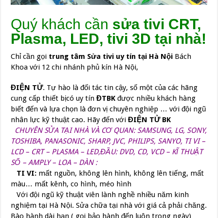
Quý khách cần
sửa tivi CRT,
Plasma, LED, tivi 3D tại nhà!
Chỉ cần gọi
trung tâm Sửa tivi uy tín tại Hà Nội
Bách
Khoa với 12 chi nhánh phủ kín Hà Nội,
ĐIỆN TỬ
. Tự hào là đối tác tin cậy, số một của các hãng
cung cấp thiết bịcó uy tín
ĐTBK
được nhiều khách hàng
biết đến và lựa chọn là đơn vị chuyên nghiệp … với đội ngũ
nhân lực kỹ thuật cao. Hãy đến với
ĐIỆN TỬ BK
CHUYÊN SỬA TẠI NHÀ VÀ CƠ QUAN: SAMSUNG, LG, SONY,
TOSHIBA, PANASONIC, SHARP, JVC, PHILIPS, SANYO, TI VI –
LCD – CRT – PLASMA – LED,ĐẦU: DVD, CD, VCD – KĨ THUẬT
SỐ – AMPLY – LOA – DÀN :
TI VI:
mất nguồn, không lên hình, không lên tiếng, mất
màu… mất kênh, co hình, méo hình
Với đội ngũ kỹ thuật viên lành nghề nhiều năm kinh
nghiệm tại Hà Nội. Sửa chữa tại nhà với giá cả phải chăng.
Bào hành dài hạn ( gọi bảo hành đến luôn trong ngày)