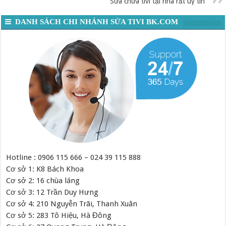
Sửa chữa tivi tại nhà rất uy tín
DANH SÁCH CHI NHÁNH SỬA TIVI BK.COM
Hotline : 0906 115 666 – 024 39 115 888
Cơ sở 1: K8 Bách Khoa
Cơ sở 2: 16 chùa láng
Cơ sở 3: 12 Trần Duy Hưng
Cơ sở 4: 210 Nguyễn Trãi, Thanh Xuân
Cơ sở 5: 283 Tô Hiệu, Hà Đông