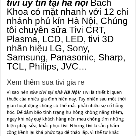
tivi uy tín tại hà nội
Bách
Khoa có mặt nhanh với 12 chi
nhánh phủ kín Hà Nội, Chúng
tôi chuyên sửa Tivi CRT,
Plasma, LCD, LED, tivi 3D
nhãn hiệu LG, Sony,
Samsung, Panasonic, Sharp,
TCL, Philips, JVC…
Xem thêm
sua tivi gia re
Vì sao nên
sửa tivi tại nhà
Hà Nội
? Tivi là thiết bị quen
thuộc của nhiều gia đình hiện nay. Tuy nhiên sau một thời
gian hoạt động chúng có thể mắc phải nhiều sự cố hỏng
hóc. Để đảm bảo tình trạng hư hỏng không nặng thêm,
ngay khi này quý khách hàng nên mau chóng tìm những
biện pháp sửa, khắc phục tivi. Nhưng tivi là sản phẩm
cồng kềnh lại khá phức tạp để tháo lắp, vì thế tự khắc