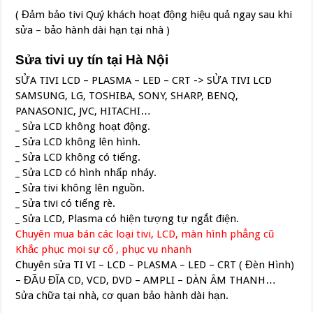
( Đảm bảo tivi Quý khách hoạt động hiệu quả ngay sau khi
sửa – bảo hành dài hạn tại nhà )
Sửa tivi uy tín tại Hà Nội
SỬA TIVI LCD – PLASMA – LED – CRT -> SỬA TIVI LCD
SAMSUNG, LG, TOSHIBA, SONY, SHARP, BENQ,
PANASONIC, JVC, HITACHI…
_ Sửa LCD không hoạt động.
_ Sửa LCD không lên hình.
_ Sửa LCD không có tiếng.
_ Sửa LCD có hình nhấp nháy.
_ Sửa tivi không lên nguồn.
_ Sửa tivi có tiếng rè.
_ Sửa LCD, Plasma có hiện tượng tự ngắt điện.
Chuyên mua bán các loại tivi, LCD, màn hình phẳng cũ
Khắc phục mọi sự cố , phục vụ nhanh
Chuyên sửa TI VI – LCD – PLASMA – LED – CRT ( Đèn Hình)
– ĐẦU ĐĨA CD, VCD, DVD – AMPLI – DÀN ÂM THANH…
Sửa chữa tại nhà, cơ quan bảo hành dài hạn.