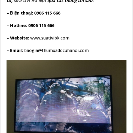
cũ,
sửa tivi Hà Nội
qua các thông tin sau:
– Điện thoại: 0906 115 666
– Hotline: 0906 115 666
– Website:
www.suativibk.com
– Email:
baogia@thumuadocuhanoi.com