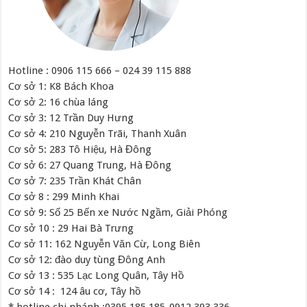
Hotline : 0906 115 666 – 024 39 115 888
Cơ sở 1: K8 Bách Khoa
Cơ sở 2: 16 chùa láng
Cơ sở 3: 12 Trần Duy Hưng
Cơ sở 4: 210 Nguyễn Trãi, Thanh Xuân
Cơ sở 5: 283 Tô Hiệu, Hà Đông
Cơ sở 6: 27 Quang Trung, Hà Đông
Cơ sở 7: 235 Trần Khát Chân
Cơ sở 8 : 299 Minh Khai
Cơ sở 9: Số 25 Bến xe Nước Ngầm, Giải Phóng
Cơ sở 10 : 29 Hai Bà Trưng
Cơ sở 11: 162 Nguyễn Văn Cừ, Long Biên
Cơ sở 12: đào duy tùng Đông Anh
Cơ sở 13 : 535 Lạc Long Quân, Tây Hồ
Cơ sở 14 : 124 âu cơ, Tây hồ
* hotline chi nhánh :0395.185.185-0912.393.336