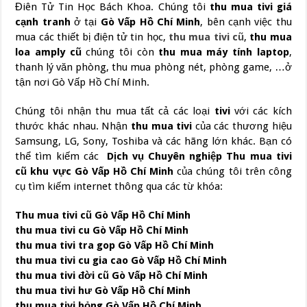
Điên Tử Tin Học Bách Khoa. Chúng tôi
thu mua tivi giá
cạnh tranh
ở tại
Gò Vấp Hồ Chí Minh
, bên cạnh việc thu
mua các thiết bị điện tử tin học,
thu mua tivi cũ
,
thu mua
loa amply cũ
chúng tôi còn
thu mua máy tính laptop
,
thanh lý văn phòng, thu mua phòng nét, phòng game, …ở
tận nơi Gò Vấp Hồ Chí Minh.
Chúng tôi nhận thu mua tất cả các loại
tivi
với các kích
thước khác nhau. Nhận
thu mua tivi
của các thương hiệu
Samsung, LG, Sony, Toshiba và các hãng lớn khác. Bạn có
thể tìm kiếm các
Dịch vụ Chuyên nghiệp Thu mua tivi
cũ
khu vực
Gò Vấp Hồ Chí Minh
của chúng tôi trên công
cụ tìm kiếm internet thông qua các từ khóa:
Thu mua tivi cũ Gò Vấp Hồ Chí Minh
thu mua tivi cu Gò Vấp Hồ Chí Minh
thu mua tivi tra gop Gò Vấp Hồ Chí Minh
thu mua tivi cu gia cao Gò Vấp Hồ Chí Minh
thu mua tivi đời cũ Gò Vấp Hồ Chí Minh
thu mua tivi hư Gò Vấp Hồ Chí Minh
thu mua tivi hỏng Gò Vấp Hồ Chí Minh