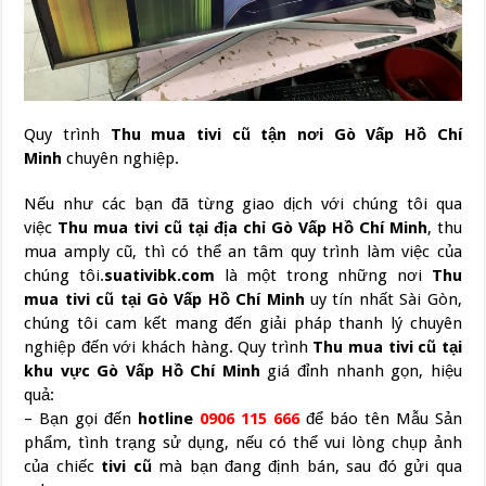
Quy trình
Thu mua tivi cũ
tận nơi Gò Vấp Hồ Chí
Minh
chuyên nghiệp.
Nếu như các bạn đã từng giao dịch với chúng tôi qua
việc
Thu mua tivi cũ
tại địa chỉ
Gò Vấp Hồ Chí Minh
, thu
mua amply cũ, thì có thể an tâm quy trình làm việc của
chúng tôi.
suativibk.com
là một trong những nơi
Thu
mua tivi cũ
tại
Gò Vấp Hồ Chí Minh
uy tín nhất Sài Gòn,
chúng tôi cam kết mang đến giải pháp thanh lý chuyên
nghiệp đến với khách hàng. Quy trình
Thu mua tivi cũ
tại
khu vực
Gò Vấp Hồ Chí Minh
giá đỉnh nhanh gọn, hiệu
quả:
– Bạn gọi đến
hotline
0906 115 666
để báo tên Mẫu Sản
phẩm, tình trạng sử dụng, nếu có thể vui lòng chụp ảnh
của chiếc
tivi cũ
mà bạn đang định bán, sau đó gửi qua