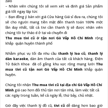
zalo
– Nhân viên chúng tôi sẽ xem xét và định giá Sản phẩm
giá tốt ngay lập tức
– Bạn đồng ý bán với giá Cửa hàng Giá sỉ đưa ra, chúng tôi
sẽ cho người mang tiền mặt đến thanh toán 100% một
lần duy nhất, tất cả tivi cần thanh lý sẽ được nhân viên
chúng tôi tự tháo d ở tại và chuyển đi
Thu mua tivi cũ
ở tận nơi
Gò Vấp Hồ Chí Minh
rộng
khắp quận huyện thành phố
Nhằm phục vụ tối đa nhu cầu
thanh lý loa cũ
,
thanh lý
dàn karaoke
, dàn âm thanh của tất cả khách hàng. Điện
Tử Bách Khoa đã cố gắng khu vực rộng mạng lưới
Thu
mua tivi cũ
tận nơi
Gò Vấp Hồ Chí Minh
khắp quận
huyện.
Chúng tôi nhận
Thu mua tivi cũ
tại địa chỉ
Gò Vấp Hồ Chí
Minh
giá cao hơn đối thủ tận nơi tận nhà, làm việc tất cả
các ngày trong tuần, kể cả ngày lễ, thứ bảy, chủ nhật.
Giờ đây việc thanh lý đồ cũ,
tivi cũ
dễ dàng hơn bao giờ