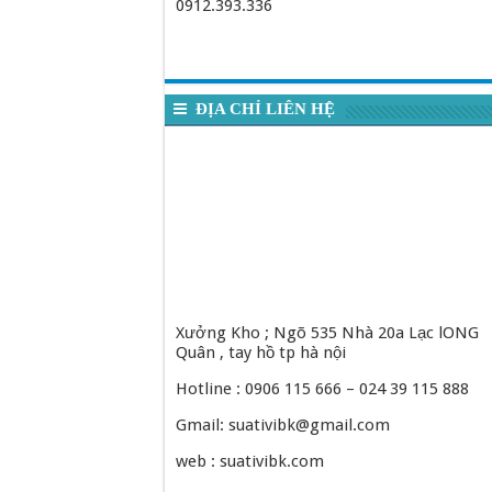
0912.393.336
ĐỊA CHỈ LIÊN HỆ
Xưởng Kho ; Ngõ 535 Nhà 20a Lạc lONG
Quân , tay hồ tp hà nội
Hotline : 0906 115 666 – 024 39 115 888
Gmail: suativibk@gmail.com
web : suativibk.com