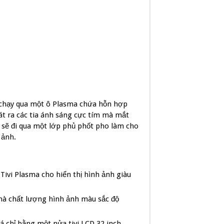
 chạy qua một ô Plasma chứa hỗn hợp
át ra các tia ánh sáng cực tím mà mắt
 sẽ đi qua một lớp phủ phốt pho làm cho
 ảnh.
 Tivi Plasma cho hiển thị hình ảnh giàu
mà chất lượng hình ảnh màu sắc độ
iá chỉ bằng một nửa tivi LCD 32 inch