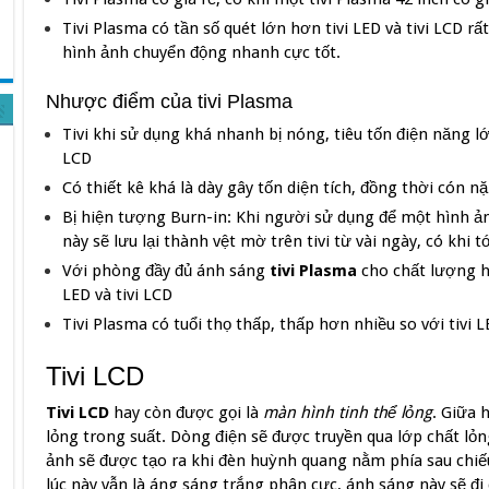
Tivi Plasma có tần số quét lớn hơn tivi LED và tivi LCD rấ
hình ảnh chuyển động nhanh cực tốt.
Nhược điểm của tivi Plasma
Tivi khi sử dụng khá nhanh bị nóng, tiêu tốn điện năng lớn
LCD
Có thiết kê khá là dày gây tốn diện tích, đồng thời cón nặ
Bị hiện tượng Burn-in: Khi người sử dụng để một hình ảnh 
này sẽ lưu lại thành vệt mờ trên tivi từ vài ngày, có khi t
Với phòng đầy đủ ánh sáng
tivi Plasma
cho chất lượng hì
LED và tivi LCD
Tivi Plasma có tuổi thọ thấp, thấp hơn nhiều so với tivi L
Tivi LCD
Tivi LCD
hay còn được gọi là
màn hình tinh thể lỏng
. Giữa 
lỏng trong suất. Dòng điện sẽ được truyền qua lớp chất lỏn
ảnh sẽ được tạo ra khi đèn huỳnh quang nằm phía sau chiế
lúc này vẫn là áng sáng trắng phân cực, ánh sáng này sẽ đi