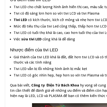
Tivi LED cho chất lượng hình ảnh hiển thị cao, màu sắc t
Tivi có độ sáng lơn hơn so với tivi LCD và tivi Plasma
Tivi LED
có kích thước, kích cỡ mỏng và nhẹ hơn tivi LCD
Mức độ tiêu thụ của tivi Led cũng thấp, thấp hơn tivi LCD
Tivi LED có tuổi thọ khá là cao, cao hơn tuổi thọ của tivi
Việc
sửa tivi LED
cũng khá là dễ dàng
Nhược điểm của tivi LED
Giá thành của tivi LED khá là đắt, đắt hơn tivi LCD và có 
thước và các tính năng
Tivi LED vẫn bị lỗi những hình ảnh bị mắc kẹt
Tivi LED có góc nhìn hẹp, hẹp hơn so với tivi Plasma và 
Qua bài viết,
Công ty Điện Tử Bách Khoa
hy vọng sẽ cung
tin cần thiết để đánh giá về những ưu điểm và điểm còn hạ
hiện nay là LED, LCD và PLASMA để bạn có thêm kiến thức