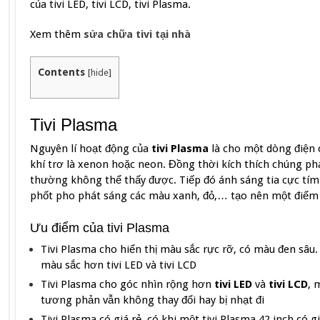
của tivi LED, tivi LCD, tivi Plasma.
Xem thêm
sửa chữa tivi tại nhà
Contents
[
hide
]
Tivi Plasma
Nguyên lí hoạt động của
tivi Plasma
là cho một dòng điện
khí trơ là xenon hoặc neon. Đồng thời kích thích chúng ph
thường không thể thấy được. Tiếp đó ánh sáng tia cực tím
phốt pho phát sáng các màu xanh, đỏ,… tạo nên một điểm
Ưu điểm của tivi Plasma
Tivi Plasma cho hiển thị màu sắc rực rỡ, có màu đen sâu.
màu sắc hơn tivi LED và tivi LCD
Tivi Plasma cho góc nhìn rộng hơn
tivi LED
và
tivi LCD
, 
tương phản vẫn không thay đổi hay bị nhạt đi
Tivi Plasma có giá rẻ, có khi một tivi Plasma 42 inch có g