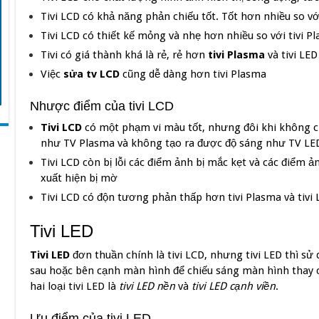
Tivi LCD có khả năng phản chiếu tốt. Tốt hơn nhiều so 
Tivi LCD có thiết kế mỏng và nhẹ hơn nhiều so với tivi P
Tivi có giá thành khá là rẻ, rẻ hơn
tivi Plasma
và tivi LED
Việc
sửa tv LCD
cũng dễ dàng hơn tivi Plasma
Nhược điểm của tivi LCD
Tivi LCD
có một phạm vi màu tốt, nhưng đôi khi không ch
như TV Plasma và không tạo ra được độ sáng như TV LE
Tivi LCD còn bị lỗi các điểm ảnh bị mắc kẹt và các điểm ả
xuất hiện bị mờ
Tivi LCD có độn tương phản thấp hơn tivi Plasma và tivi 
Tivi LED
Tivi LED
đơn thuần chính là tivi LCD, nhưng tivi LED thì sử
sau hoặc bên cạnh màn hình để chiếu sáng màn hình thay c
hai loại tivi LED là
tivi LED nền
và
tivi LED cạnh viền
.
Ưu điểm của tivi LED