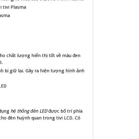
với tivi Plasma
lasma
o chất lượng hiển thị tốt về màu đen
D.
nh bị giữ lại. Gây ra hiện tượng hình ảnh
LED
 dụng
hệ thống đèn LED
được bố trí phía
ho đèn huỳnh quan trong tivi LCD. Có