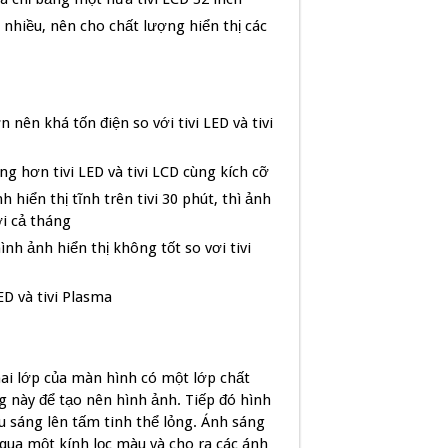
t nhiều, nên cho chất lượng hiển thị các
 nên khá tốn điện so với tivi LED và tivi
ng hơn tivi LED và tivi LCD cùng kích cỡ
hiển thị tĩnh trên tivi 30 phút, thì ảnh
ới cả tháng
nh ảnh hiển thị không tốt so vơi tivi
ED và tivi Plasma
hai lớp của màn hình có một lớp chất
g này để tạo nên hình ảnh. Tiếp đó hình
u sáng lên tấm tinh thể lỏng. Ánh sáng
 qua một kính lọc màu và cho ra các ánh