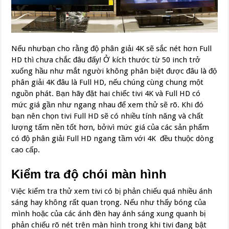
Nếu nhưbạn cho rằng độ phân giải 4K sẽ sắc nét hơn Full
HD thì chưa chắc đâu đấy! Ở kích thước từ 50 inch trở
xuống hầu như mắt người không phân biệt được đâu là độ
phân giải 4K đâu là Full HD, nếu chúng cùng chung một
nguồn phát. Bạn hãy đặt hai chiếc tivi 4K và Full HD có
mức giá gần như ngang nhau để xem thử sẽ rõ. Khi đó
bạn nên chọn tivi Full HD sẽ có nhiều tính năng và chất
lượng tấm nền tốt hơn, bởivì mức giá của các sản phẩm
có độ phân giải Full HD ngang tầm với 4K đều thuộc dòng
cao cấp.
Kiểm tra độ chói màn hình
Việc kiểm tra thử xem tivi có bị phản chiếu quá nhiều ánh
sáng hay không rất quan trọng. Nếu như thấy bóng của
mình hoặc của các ánh đèn hay ánh sáng xung quanh bị
phản chiếu rõ nét trên màn hình trong khi tivi đang bật