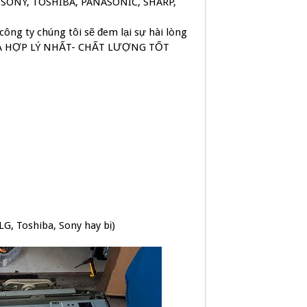
 SONY, TOSHIBA, PANASONIC, SHARP,
ông ty chúng tôi sẽ đem lại sự hài lòng
CẢ HỢP LÝ NHẤT- CHẤT LƯỢNG TỐT
G, Toshiba, Sony hay bị)