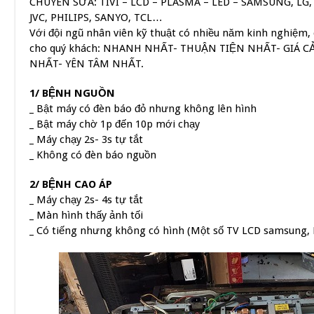
CHUYÊN SỬA: TIVI – LCD – PLASMA – LED – SAMSUNG, LG,
JVC, PHILIPS, SANYO, TCL…
Với đội ngũ nhân viên kỹ thuật có nhiều năm kinh nghiệm, c
cho quý khách: NHANH NHẤT- THUẬN TIỆN NHẤT- GIÁ 
NHẤT- YÊN TÂM NHẤT.
1/ BỆNH NGUỒN
_ Bật máy có đèn báo đỏ nhưng không lên hình
_ Bật máy chờ 1p đến 10p mới chạy
_ Máy chạy 2s- 3s tự tắt
_ Không có đèn báo nguồn
2/ BỆNH CAO ÁP
_ Máy chạy 2s- 4s tự tắt
_ Màn hình thấy ảnh tối
_ Có tiếng nhưng không có hình (Một số TV LCD samsung, L